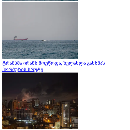
ტრამპმა ირანს მოუწოდა, ხელახლა გახსნას
ჰორმუზის სრუტე