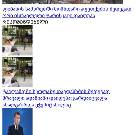
ლიბანის სამხრეთში მომხდარი აფეთქების შედეგად
ორი ისრაელელი ჯარისკაცი დაიღუპა
ᲠᲔᲙᲝᲛᲔᲜᲓᲔᲑᲣᲚᲘ
ტაილანდში სკოლაზე თავდასხმის შედეგად
მრავალი ადამიანი დაიღუპა; გარდაიცვალა
ახალგაზრდა ეჭვმიტანილიც