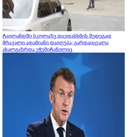
ტაილანდში სკოლაზე თავდასხმის შედეგად
მრავალი ადამიანი დაიღუპა; გარდაიცვალა
ახალგაზრდა ეჭვმიტანილიც