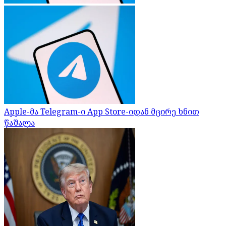
Apple-მა Telegram-ი App Store-იდან მცირე ხნით
წაშალა