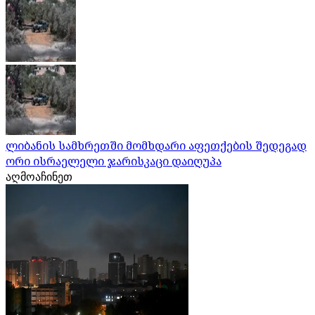
ლიბანის სამხრეთში მომხდარი აფეთქების შედეგად
ორი ისრაელელი ჯარისკაცი დაიღუპა
აღმოაჩინეთ