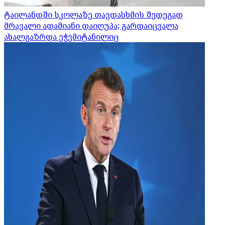
ტაილანდში სკოლაზე თავდასხმის შედეგად
მრავალი ადამიანი დაიღუპა; გარდაიცვალა
ახალგაზრდა ეჭვმიტანილიც