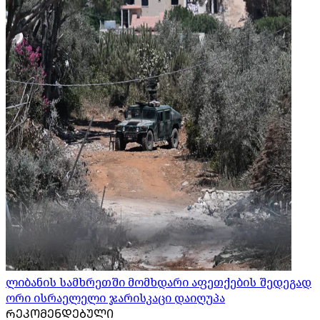
ლიბანის სამხრეთში მომხდარი აფეთქების შედეგად
ორი ისრაელელი ჯარისკაცი დაიღუპა
ᲠᲔᲙᲝᲛᲔᲜᲓᲔᲑᲣᲚᲘ