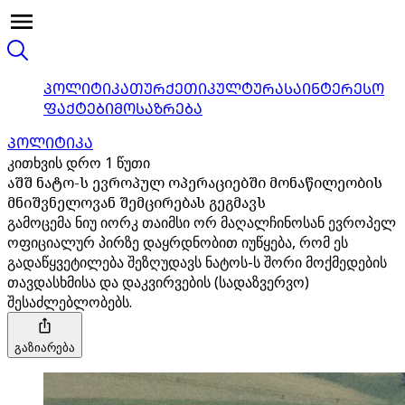
ᲞᲝᲚᲘᲢᲘᲙᲐ
ᲗᲣᲠᲥᲔᲗᲘ
ᲙᲣᲚᲢᲣᲠᲐ
ᲡᲐᲘᲜᲢᲔᲠᲔᲡᲝ
ᲤᲐᲥᲢᲔᲑᲘ
ᲛᲝᲡᲐᲖᲠᲔᲑᲐ
ᲞᲝᲚᲘᲢᲘᲙᲐ
კითხვის დრო 1 წუთი
აშშ ნატო-ს ევროპულ ოპერაციებში მონაწილეობის
მნიშვნელოვან შემცირებას გეგმავს
გამოცემა ნიუ იორკ თაიმსი ორ მაღალჩინოსან ევროპელ
ოფიციალურ პირზე დაყრდნობით იუწყება, რომ ეს
გადაწყვეტილება შეზღუდავს ნატოს-ს შორი მოქმედების
თავდასხმისა და დაკვირვების (სადაზვერვო)
შესაძლებლობებს.
გაზიარება