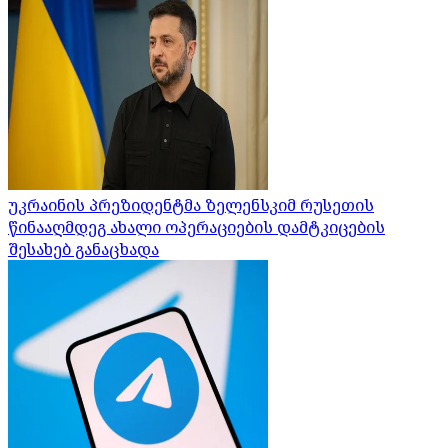
უკრაინის პრეზიდენტმა ზელენსკიმ რუსეთის
წინააღმდეგ ახალი ოპერაციების დამტკიცების
შესახებ განაცხადა