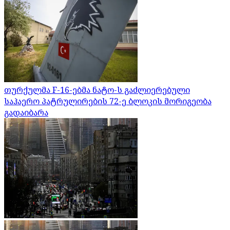
თურქულმა F-16-ებმა ნატო-ს გაძლიერებული
საჰაერო პატრულირების 72-ე ბლოკის მორიგეობა
გადაიბარა