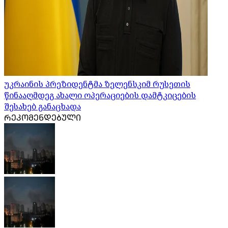
უკრაინის პრეზიდენტმა ზელენსკიმ რუსეთის
წინააღმდეგ ახალი ოპერაციების დამტკიცების
შესახებ განაცხადა
ᲠᲔᲙᲝᲛᲔᲜᲓᲔᲑᲣᲚᲘ