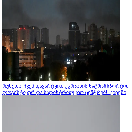
რუსეთი: ჩვენ დავარტყით უკრაინის სატრანსპორტო,
ლოგისტიკურ და სადისტრიბუციო ცენტრებს კიევში