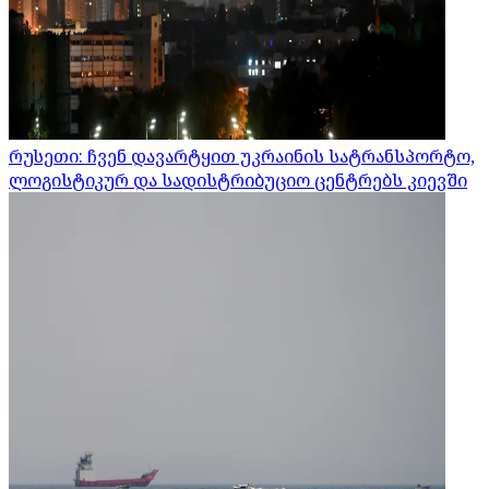
რუსეთი: ჩვენ დავარტყით უკრაინის სატრანსპორტო,
ლოგისტიკურ და სადისტრიბუციო ცენტრებს კიევში