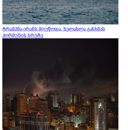
ტრამპმა ირანს მოუწოდა, ხელახლა გახსნას
ჰორმუზის სრუტე