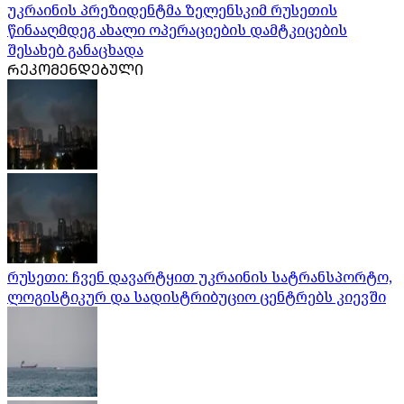
უკრაინის პრეზიდენტმა ზელენსკიმ რუსეთის
წინააღმდეგ ახალი ოპერაციების დამტკიცების
შესახებ განაცხადა
ᲠᲔᲙᲝᲛᲔᲜᲓᲔᲑᲣᲚᲘ
რუსეთი: ჩვენ დავარტყით უკრაინის სატრანსპორტო,
ლოგისტიკურ და სადისტრიბუციო ცენტრებს კიევში