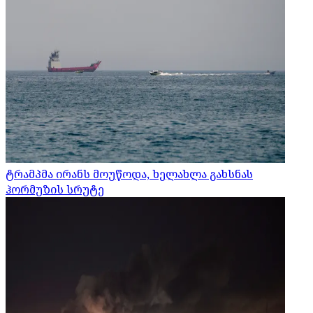
ტრამპმა ირანს მოუწოდა, ხელახლა გახსნას
ჰორმუზის სრუტე