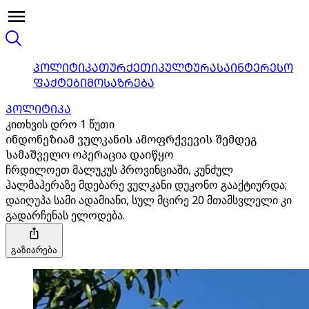
ᲞᲝᲚᲘᲢᲘᲙᲐ
ᲗᲣᲠᲥᲔᲗᲘ
ᲙᲣᲚᲢᲣᲠᲐ
ᲡᲐᲘᲜᲢᲔᲠᲔᲡᲝ
ᲤᲐᲥᲢᲔᲑᲘ
ᲛᲝᲡᲐᲖᲠᲔᲑᲐ
ᲞᲝᲚᲘᲢᲘᲙᲐ
კითხვის დრო 1 წუთი
ინდონეზიამ ვულკანის ამოფრქვევის შემდეგ
სამაშველო ოპერაცია დაიწყო
ჩრდილოეთ მალუკუს პროვინციაში, კუნძულ
ჰალმაჰერაზე მდებარე ვულკანი დუკონო გააქტიურდა;
დაიღუპა სამი ადამიანი, სულ მცირე 20 მთამსვლელი კი
გადარჩენას ელოდება.
გაზიარება