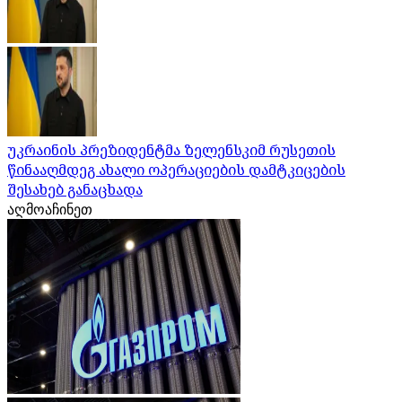
უკრაინის პრეზიდენტმა ზელენსკიმ რუსეთის
წინააღმდეგ ახალი ოპერაციების დამტკიცების
შესახებ განაცხადა
აღმოაჩინეთ