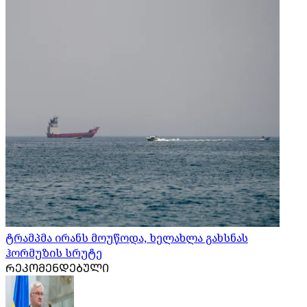
ტრამპმა ირანს მოუწოდა, ხელახლა გახსნას
ჰორმუზის სრუტე
ᲠᲔᲙᲝᲛᲔᲜᲓᲔᲑᲣᲚᲘ