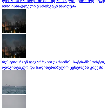
ლიბანის სამხრეთში მომხდარი აფეთქების შედეგად
ორი ისრაელელი ჯარისკაცი დაიღუპა
რუსეთი: ჩვენ დავარტყით უკრაინის სატრანსპორტო,
ლოგისტიკურ და სადისტრიბუციო ცენტრებს კიევში