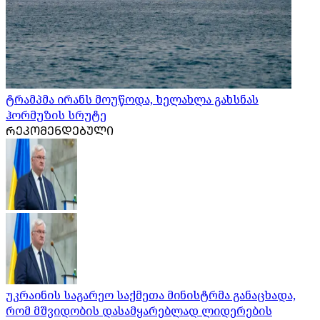
ტრამპმა ირანს მოუწოდა, ხელახლა გახსნას
ჰორმუზის სრუტე
ᲠᲔᲙᲝᲛᲔᲜᲓᲔᲑᲣᲚᲘ
უკრაინის საგარეო საქმეთა მინისტრმა განაცხადა,
რომ მშვიდობის დასამყარებლად ლიდერების