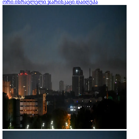
ორი ისრაელელი ჯარისკაცი დაიღუპა