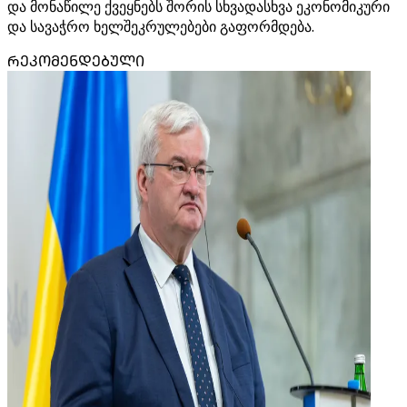
და მონაწილე ქვეყნებს შორის სხვადასხვა ეკონომიკური
და სავაჭრო ხელშეკრულებები გაფორმდება.
ᲠᲔᲙᲝᲛᲔᲜᲓᲔᲑᲣᲚᲘ