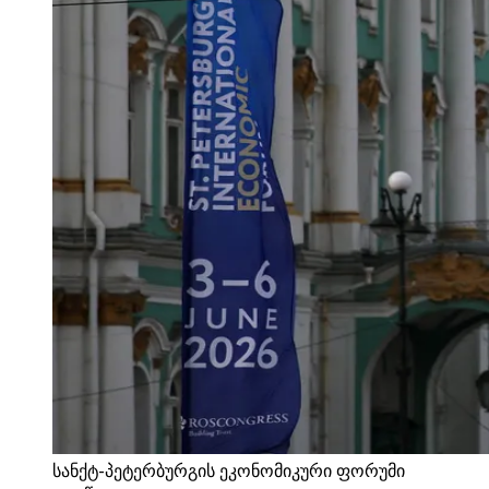
სანქტ-პეტერბურგის ეკონომიკური ფორუმი