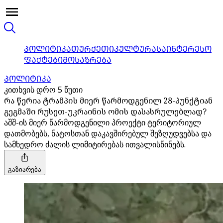
ᲞᲝᲚᲘᲢᲘᲙᲐ
ᲗᲣᲠᲥᲔᲗᲘ
ᲙᲣᲚᲢᲣᲠᲐ
ᲡᲐᲘᲜᲢᲔᲠᲔᲡᲝ
ᲤᲐᲥᲢᲔᲑᲘ
ᲛᲝᲡᲐᲖᲠᲔᲑᲐ
ᲞᲝᲚᲘᲢᲘᲙᲐ
კითხვის დრო 5 წუთი
რა წერია ტრამპის მიერ წარმოდგენილ 28-პუნქტიან
გეგმაში რუსეთ-უკრაინის ომის დასასრულებლად?
აშშ-ის მიერ წარმოდგენილი პროექტი ტერიტორიულ
დათმობებს, ნატოსთან დაკავშირებულ შეზღუდვებსა და
სამხედრო ძალის ლიმიტირებას ითვალისწინებს.
გაზიარება