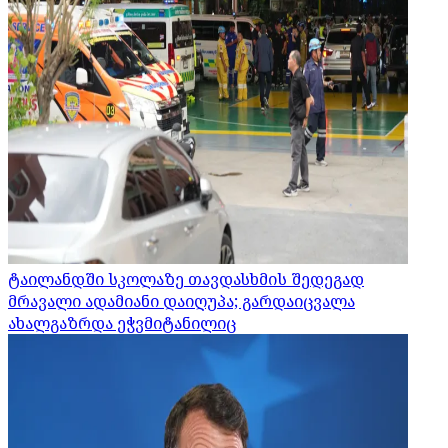
ტაილანდში სკოლაზე თავდასხმის შედეგად
მრავალი ადამიანი დაიღუპა; გარდაიცვალა
ახალგაზრდა ეჭვმიტანილიც