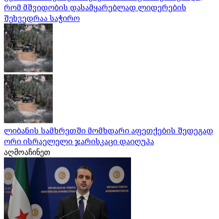
რომ მშვიდობის დასამყარებლად ლიდერების
შეხვედრაა საჭირო
ლიბანის სამხრეთში მომხდარი აფეთქების შედეგად
ორი ისრაელელი ჯარისკაცი დაიღუპა
აღმოაჩინეთ