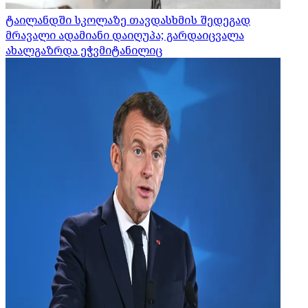
ტაილანდში სკოლაზე თავდასხმის შედეგად
მრავალი ადამიანი დაიღუპა; გარდაიცვალა
ახალგაზრდა ეჭვმიტანილიც