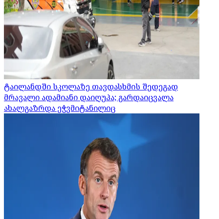
ტაილანდში სკოლაზე თავდასხმის შედეგად
მრავალი ადამიანი დაიღუპა; გარდაიცვალა
ახალგაზრდა ეჭვმიტანილიც