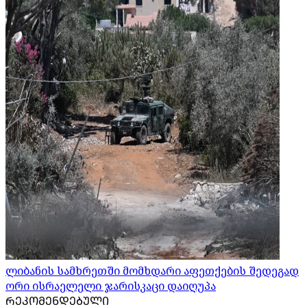
ლიბანის სამხრეთში მომხდარი აფეთქების შედეგად
ორი ისრაელელი ჯარისკაცი დაიღუპა
ᲠᲔᲙᲝᲛᲔᲜᲓᲔᲑᲣᲚᲘ