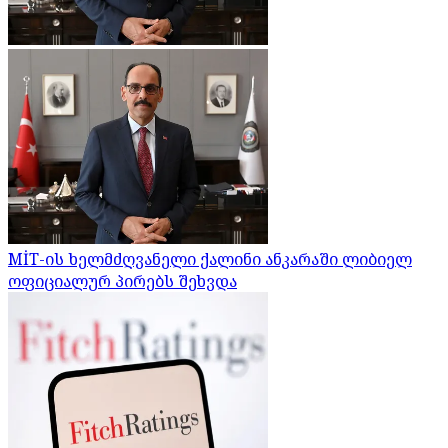
MİT-ის ხელმძღვანელი ქალინი ანკარაში ლიბიელ
ოფიციალურ პირებს შეხვდა