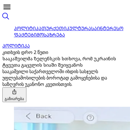
ᲞᲝᲚᲘᲢᲘᲙᲐ
ᲗᲣᲠᲥᲔᲗᲘ
ᲙᲣᲚᲢᲣᲠᲐ
ᲡᲐᲘᲜᲢᲔᲠᲔᲡᲝ
ᲤᲐᲥᲢᲔᲑᲘ
ᲛᲝᲡᲐᲖᲠᲔᲑᲐ
ᲞᲝᲚᲘᲢᲘᲙᲐ
კითხვის დრო 2 წუთი
სააკაშვილმა ზელენსკის სთხოვა, რომ უკრაინის
ტყვეთა გაცვლის სიაში შეიყვანოს
სააკაშვილი საქართველოში იხდის სასჯელს
უფლებამოსილების ბოროტად გამოყენებისა და
საზღვრის უკანონო კვეთისთვის.
გაზიარება