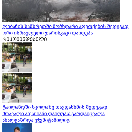
ლიბანის სამხრეთში მომხდარი აფეთქების შედეგად
ორი ისრაელელი ჯარისკაცი დაიღუპა
ᲠᲔᲙᲝᲛᲔᲜᲓᲔᲑᲣᲚᲘ
ტაილანდში სკოლაზე თავდასხმის შედეგად
მრავალი ადამიანი დაიღუპა; გარდაიცვალა
ახალგაზრდა ეჭვმიტანილიც