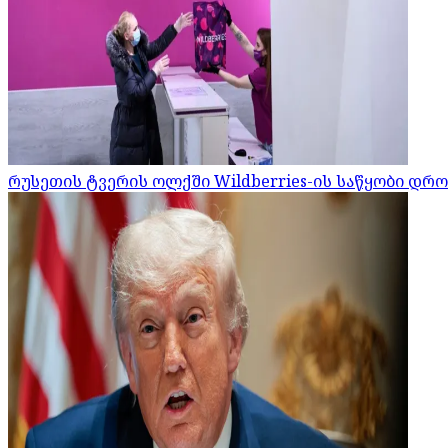
რუსეთის ტვერის ოლქში Wildberries-ის საწყობი დრ