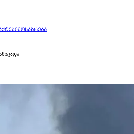
ᲐᲥᲢᲔᲑᲘ
ᲛᲝᲡᲐᲖᲠᲔᲑᲐ
ანიცადა