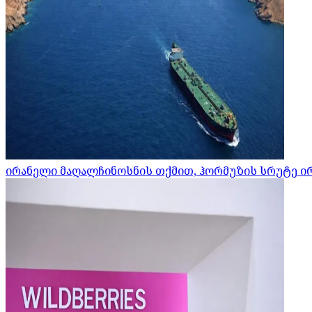
ირანელი მაღალჩინოსნის თქმით, ჰორმუზის სრუტე ი