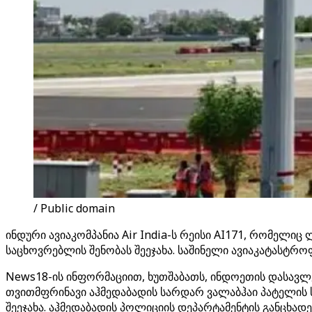
/ Public domain
ინდური ავიაკომპანია Air India-ს რეისი AI171, რომელი
საცხოვრებლის შენობას შეეჯახა. საშინელი ავიაკატასტროფ
News18-ის ინფორმაციით, ხუთშაბათს, ინდოეთის დასავლე
თვითმფრინავი აჰმედაბადის სარდარ ვალაბჰაი პატელი
შეეჯახა. აჰმედაბადის პოლიციის დეპარტამენტის განცხად