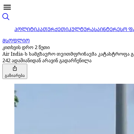
ᲞᲝᲚᲘᲢᲘᲙᲐ
ᲗᲣᲠᲥᲔᲗᲘ
ᲙᲣᲚᲢᲣᲠᲐ
ᲡᲐᲘᲜᲢᲔᲠᲔᲡᲝ Ფ
ᲛᲡᲝᲤᲚᲘᲝ
კითხვის დრო 2 წუთი
Air India-ს სამგზავრო თვითმფრინავმა კატასტროფა გ
242 ადამიანიდან არავინ გადარჩენილა
გაზიარება