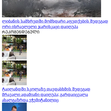
ლიბანის სამხრეთში მომხდარი აფეთქების შედეგად
ორი ისრაელელი ჯარისკაცი დაიღუპა
ᲠᲔᲙᲝᲛᲔᲜᲓᲔᲑᲣᲚᲘ
ტაილანდში სკოლაზე თავდასხმის შედეგად
მრავალი ადამიანი დაიღუპა; გარდაიცვალა
ახალგაზრდა ეჭვმიტანილიც