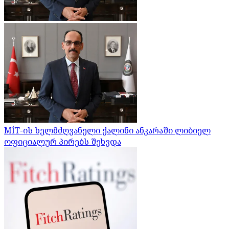
MİT-ის ხელმძღვანელი ქალინი ანკარაში ლიბიელ
ოფიციალურ პირებს შეხვდა