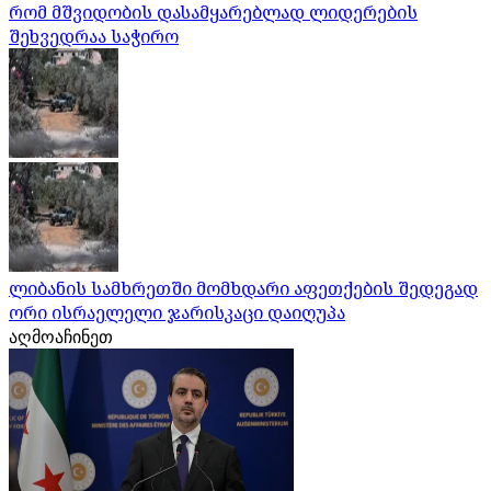
რომ მშვიდობის დასამყარებლად ლიდერების
შეხვედრაა საჭირო
ლიბანის სამხრეთში მომხდარი აფეთქების შედეგად
ორი ისრაელელი ჯარისკაცი დაიღუპა
აღმოაჩინეთ