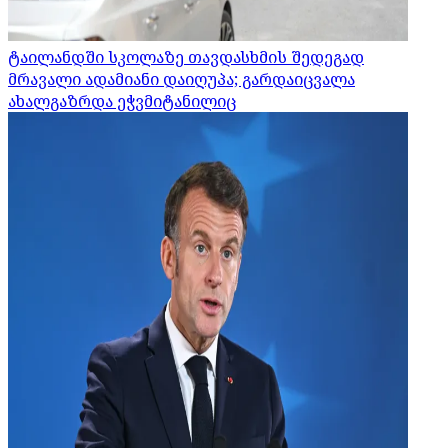
ტაილანდში სკოლაზე თავდასხმის შედეგად
მრავალი ადამიანი დაიღუპა; გარდაიცვალა
ახალგაზრდა ეჭვმიტანილიც