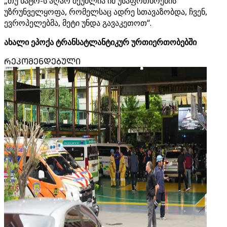
„თუ ნატო-ს აღარ შეუძლია იმ უსაფრთხოების
უზრუნველყოფა, რომელსაც ადრე სთავაზობდა, ჩვენ,
ევროპელებმა, მეტი უნდა გავაკეთოთ“.
ახალი ეპოქა ტრანსატლანტიკურ ურთიერთობებში
ᲠᲔᲙᲝᲛᲔᲜᲓᲔᲑᲣᲚᲘ