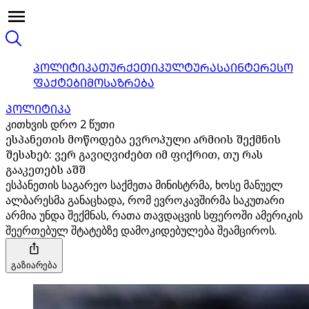
ᲞᲝᲚᲘᲢᲘᲙᲐ
ᲗᲣᲠᲥᲔᲗᲘ
ᲙᲣᲚᲢᲣᲠᲐ
ᲡᲐᲘᲜᲢᲔᲠᲔᲡᲝ
ᲤᲐᲥᲢᲔᲑᲘ
ᲛᲝᲡᲐᲖᲠᲔᲑᲐ
ᲞᲝᲚᲘᲢᲘᲙᲐ
კითხვის დრო 2 წუთი
ესპანეთის მოწოდება ევროპული არმიის შექმნის
შესახებ: ვერ გავიღვიძებთ იმ ფიქრით, თუ რას
გააკეთებს აშშ
ესპანეთის საგარეო საქმეთა მინისტრმა, ხოსე მანუელ
ალბარესმა განაცხადა, რომ ევროკავშირმა საკუთარი
არმია უნდა შექმნას, რათა თავდაცვის სფეროში ამერიკის
შეერთებულ შტატებზე დამოკიდებულება შეამციროს.
გაზიარება