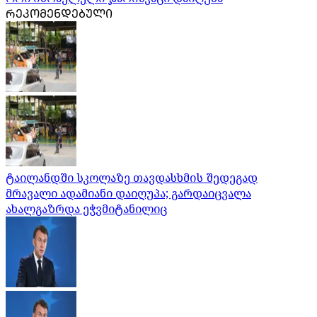
ᲠᲔᲙᲝᲛᲔᲜᲓᲔᲑᲣᲚᲘ
ტაილანდში სკოლაზე თავდასხმის შედეგად
მრავალი ადამიანი დაიღუპა; გარდაიცვალა
ახალგაზრდა ეჭვმიტანილიც