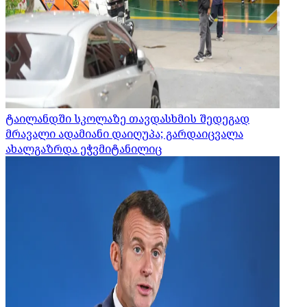
ტაილანდში სკოლაზე თავდასხმის შედეგად
მრავალი ადამიანი დაიღუპა; გარდაიცვალა
ახალგაზრდა ეჭვმიტანილიც