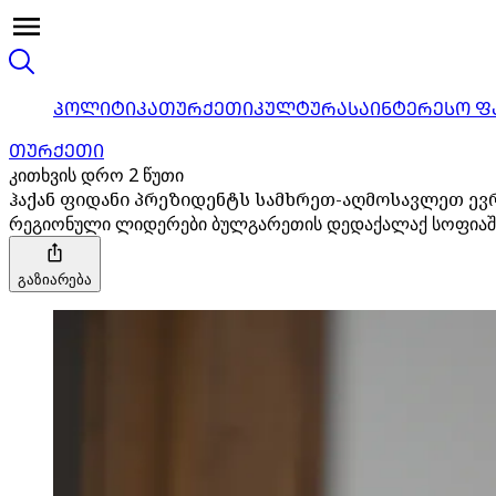
ᲞᲝᲚᲘᲢᲘᲙᲐ
ᲗᲣᲠᲥᲔᲗᲘ
ᲙᲣᲚᲢᲣᲠᲐ
ᲡᲐᲘᲜᲢᲔᲠᲔᲡᲝ Ფ
ᲗᲣᲠᲥᲔᲗᲘ
კითხვის დრო 2 წუთი
ჰაქან ფიდანი პრეზიდენტს სამხრეთ-აღმოსავლეთ ევ
რეგიონული ლიდერები ბულგარეთის დედაქალაქ სოფიაში გ
გაზიარება