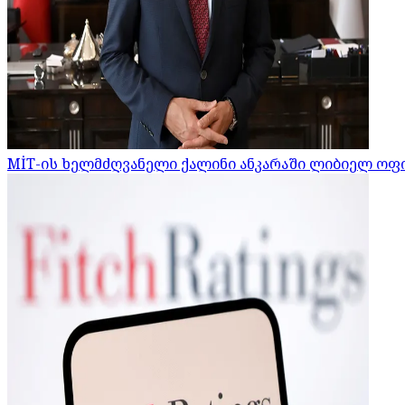
MİT-ის ხელმძღვანელი ქალინი ანკარაში ლიბიელ ოფ