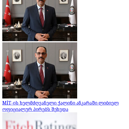
MİT-ის ხელმძღვანელი ქალინი ანკარაში ლიბიელ
ოფიციალურ პირებს შეხვდა