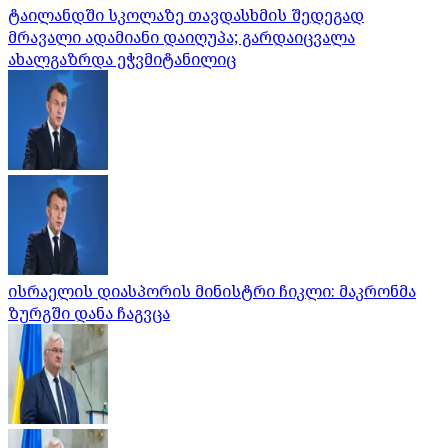
ტაილანდში სკოლაზე თავდასხმის შედეგად
მრავალი ადამიანი დაიღუპა; გარდაიცვალა
ახალგაზრდა ეჭვმიტანილიც
ისრაელის დიასპორის მინისტრი ჩიკლი: მაკრონმა
ზურგში დანა ჩაგვცა