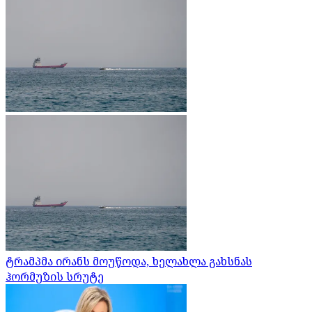
ტრამპმა ირანს მოუწოდა, ხელახლა გახსნას
ჰორმუზის სრუტე