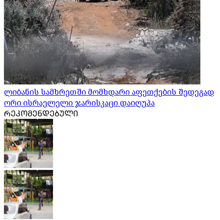
ლიბანის სამხრეთში მომხდარი აფეთქების შედეგად
ორი ისრაელელი ჯარისკაცი დაიღუპა
ᲠᲔᲙᲝᲛᲔᲜᲓᲔᲑᲣᲚᲘ