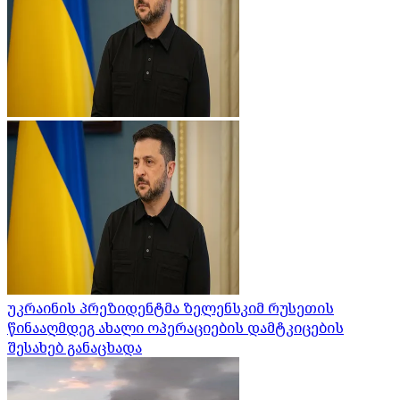
უკრაინის პრეზიდენტმა ზელენსკიმ რუსეთის
წინააღმდეგ ახალი ოპერაციების დამტკიცების
შესახებ განაცხადა