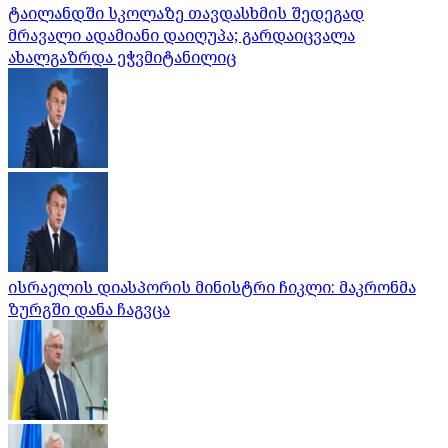
ტაილანდში სკოლაზე თავდასხმის შედეგად
მრავალი ადამიანი დაიღუპა; გარდაიცვალა
ახალგაზრდა ეჭვმიტანილიც
ისრაელის დიასპორის მინისტრი ჩიკლი: მაკრონმა
ზურგში დანა ჩაგვცა