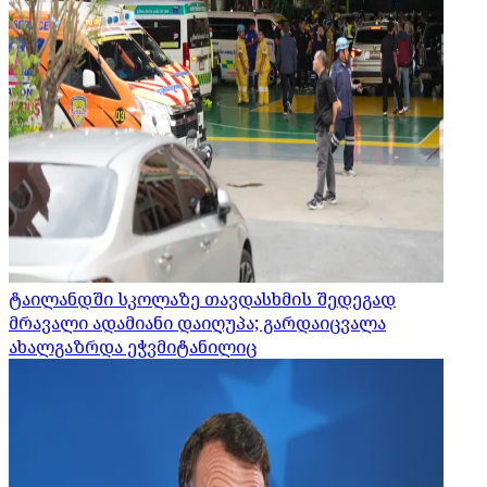
ტაილანდში სკოლაზე თავდასხმის შედეგად
მრავალი ადამიანი დაიღუპა; გარდაიცვალა
ახალგაზრდა ეჭვმიტანილიც