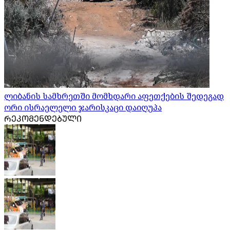
ლიბანის სამხრეთში მომხდარი აფეთქების შედეგად
ორი ისრაელელი ჯარისკაცი დაიღუპა
ᲠᲔᲙᲝᲛᲔᲜᲓᲔᲑᲣᲚᲘ