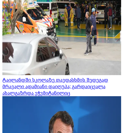
ტაილანდში სკოლაზე თავდასხმის შედეგად
მრავალი ადამიანი დაიღუპა; გარდაიცვალა
ახალგაზრდა ეჭვმიტანილიც