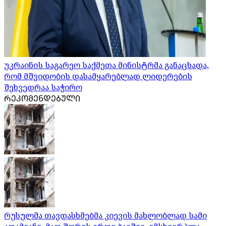
უკრაინის საგარეო საქმეთა მინისტრმა განაცხადა,
რომ მშვიდობის დასამყარებლად ლიდერების
შეხვედრაა საჭირო
ᲠᲔᲙᲝᲛᲔᲜᲓᲔᲑᲣᲚᲘ
რუსულმა თავდასხმებმა კიევის მახლობლად სამი