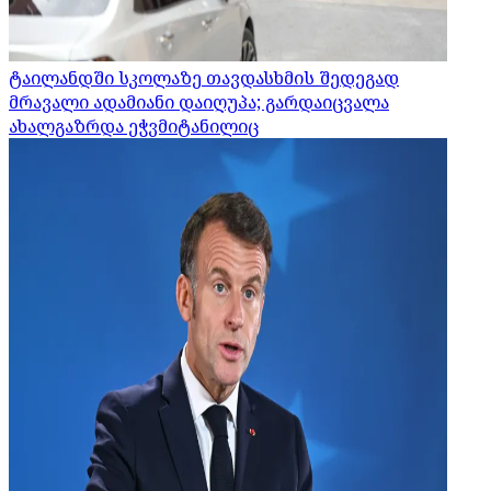
ტაილანდში სკოლაზე თავდასხმის შედეგად
მრავალი ადამიანი დაიღუპა; გარდაიცვალა
ახალგაზრდა ეჭვმიტანილიც