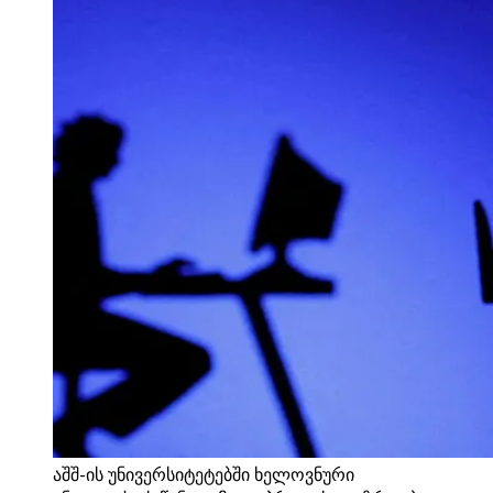
აშშ-ის უნივერსიტეტებში ხელოვნური