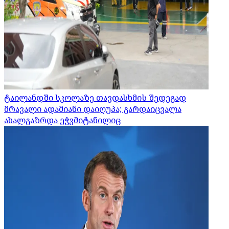
ტაილანდში სკოლაზე თავდასხმის შედეგად
მრავალი ადამიანი დაიღუპა; გარდაიცვალა
ახალგაზრდა ეჭვმიტანილიც