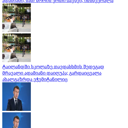
ადამიანი, მათ შორის ერთი ბავშვი, იმსხვერპლა
ტაილანდში სკოლაზე თავდასხმის შედეგად
მრავალი ადამიანი დაიღუპა; გარდაიცვალა
ახალგაზრდა ეჭვმიტანილიც