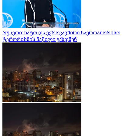
რუსეთი: ნატო და ევროკავშირი საერთაშორისო
ტერორიზმის ნაწილი გახდნენ