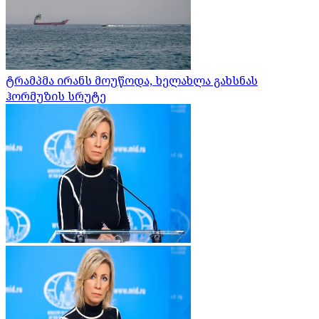
ტრამპმა ირანს მოუწოდა, ხელახლა გახსნას
ჰორმუზის სრუტე