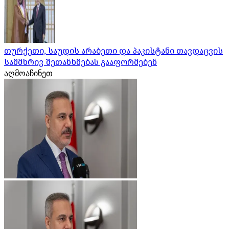
თურქეთი, საუდის არაბეთი და პაკისტანი თავდაცვის
სამმხრივ შეთანხმებას გააფორმებენ
აღმოაჩინეთ