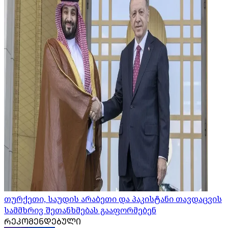
თურქეთი, საუდის არაბეთი და პაკისტანი თავდაცვის
სამმხრივ შეთანხმებას გააფორმებენ
ᲠᲔᲙᲝᲛᲔᲜᲓᲔᲑᲣᲚᲘ