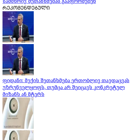
სამმხრივ შეთანხმებას გააფორმებენ
ᲠᲔᲙᲝᲛᲔᲜᲓᲔᲑᲣᲚᲘ
ფიდანი: მექის შეთანხმება ერთობლივ თავდაცვას
უზრუნველყოფს, თუმცა არ შეიცავს კონკრეტულ
მიზანს ან მტერს