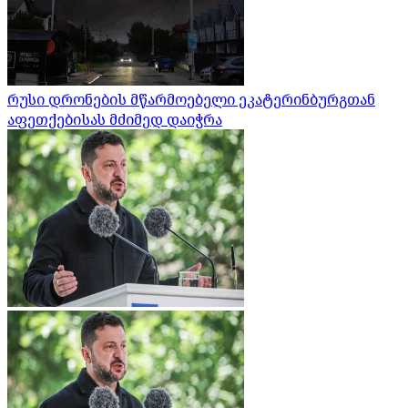
რუსი დრონების მწარმოებელი ეკატერინბურგთან
აფეთქებისას მძიმედ დაიჭრა