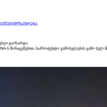
ᲐᲥᲢᲔᲑᲘ
ᲛᲝᲡᲐᲖᲠᲔᲑᲐ
ხვი გაიზარდა
NA-ს მონაცემებით, საპროტესტო გამოსვლების გამო სულ მც