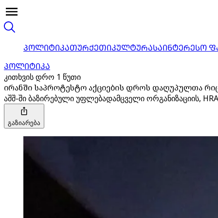
ᲞᲝᲚᲘᲢᲘᲙᲐ
ᲗᲣᲠᲥᲔᲗᲘ
ᲙᲣᲚᲢᲣᲠᲐ
ᲡᲐᲘᲜᲢᲔᲠᲔᲡᲝ Ფ
ᲞᲝᲚᲘᲢᲘᲙᲐ
კითხვის დრო 1 წუთი
ირანში საპროტესტო აქციების დროს დაღუპულთა რიც
აშშ-ში ბაზირებული უფლებადამცველი ორგანიზაციის, HRA
გაზიარება