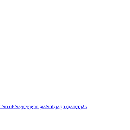
ორი ისრაელელი ჯარისკაცი დაიღუპა