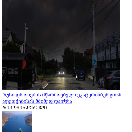
რუსი დრონების მწარმოებელი ეკატერინბურგთან
აფეთქებისას მძიმედ დაიჭრა
ᲠᲔᲙᲝᲛᲔᲜᲓᲔᲑᲣᲚᲘ