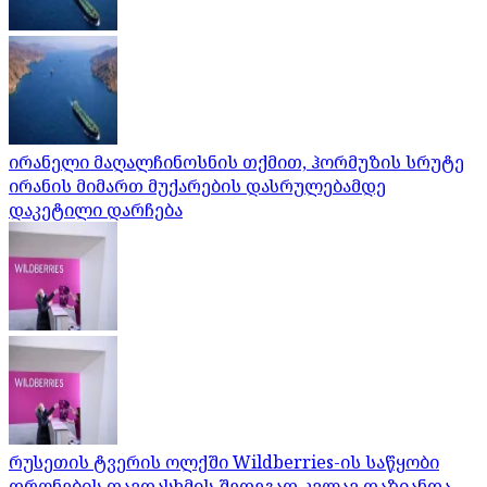
ირანელი მაღალჩინოსნის თქმით, ჰორმუზის სრუტე
ირანის მიმართ მუქარების დასრულებამდე
დაკეტილი დარჩება
რუსეთის ტვერის ოლქში Wildberries-ის საწყობი
დრონების თავდასხმის შედეგად კვლავ დაზიანდა