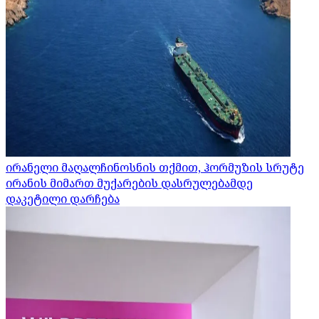
ირანელი მაღალჩინოსნის თქმით, ჰორმუზის სრუტე
ირანის მიმართ მუქარების დასრულებამდე
დაკეტილი დარჩება