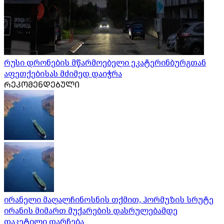
რუსი დრონების მწარმოებელი ეკატერინბურგთან
აფეთქებისას მძიმედ დაიჭრა
ᲠᲔᲙᲝᲛᲔᲜᲓᲔᲑᲣᲚᲘ
ირანელი მაღალჩინოსნის თქმით, ჰორმუზის სრუტე
ირანის მიმართ მუქარების დასრულებამდე
დაკეტილი დარჩება