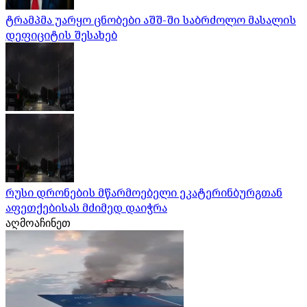
ტრამპმა უარყო ცნობები აშშ-ში საბრძოლო მასალის
დეფიციტის შესახებ
რუსი დრონების მწარმოებელი ეკატერინბურგთან
აფეთქებისას მძიმედ დაიჭრა
აღმოაჩინეთ