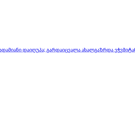
ადამიანი დაიღუპა; გარდაიცვალა ახალგაზრდა ეჭვმიტ