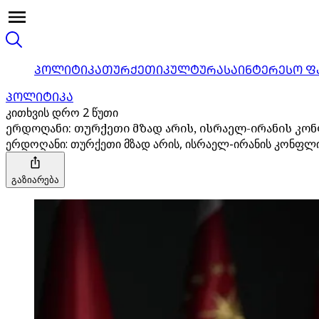
ᲞᲝᲚᲘᲢᲘᲙᲐ
ᲗᲣᲠᲥᲔᲗᲘ
ᲙᲣᲚᲢᲣᲠᲐ
ᲡᲐᲘᲜᲢᲔᲠᲔᲡᲝ Ფ
ᲞᲝᲚᲘᲢᲘᲙᲐ
კითხვის დრო 2 წუთი
ერდოღანი: თურქეთი მზად არის, ისრაელ-ირანის კო
ერდოღანი: თურქეთი მზად არის, ისრაელ-ირანის კონფლ
გაზიარება