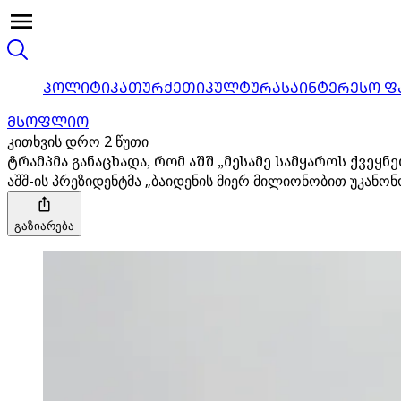
ᲞᲝᲚᲘᲢᲘᲙᲐ
ᲗᲣᲠᲥᲔᲗᲘ
ᲙᲣᲚᲢᲣᲠᲐ
ᲡᲐᲘᲜᲢᲔᲠᲔᲡᲝ Ფ
ᲛᲡᲝᲤᲚᲘᲝ
კითხვის დრო 2 წუთი
ტრამპმა განაცხადა, რომ აშშ „მესამე სამყაროს ქვეყნ
აშშ-ის პრეზიდენტმა „ბაიდენის მიერ მილიონობით უკანონ
გაზიარება