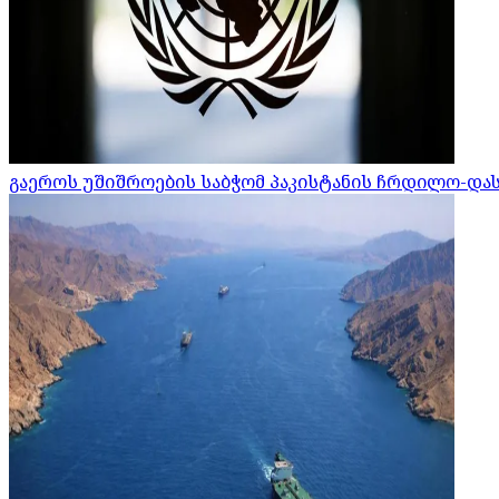
გაეროს უშიშროების საბჭომ პაკისტანის ჩრდილო-დ