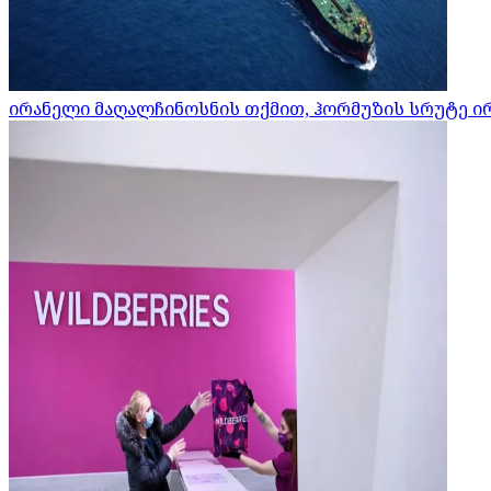
ირანელი მაღალჩინოსნის თქმით, ჰორმუზის სრუტე ი