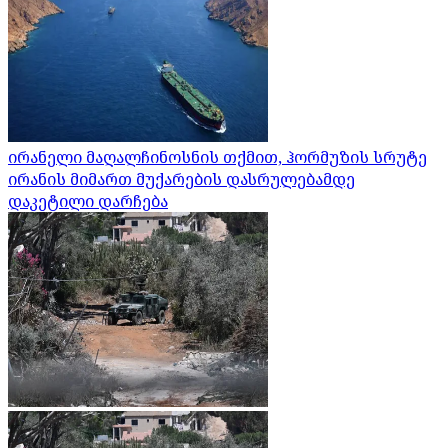
ირანელი მაღალჩინოსნის თქმით, ჰორმუზის სრუტე
ირანის მიმართ მუქარების დასრულებამდე
დაკეტილი დარჩება