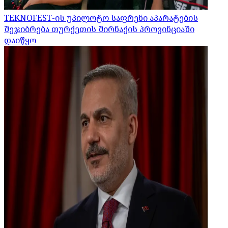
TEKNOFEST-ის უპილოტო საფრენი აპარატების
შეჯიბრება თურქეთის შირნაქის პროვინციაში
დაიწყო