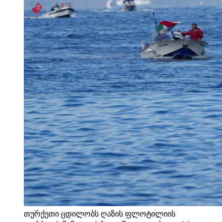
თურქეთი ცდილობს ღაზის ფლოტილიის