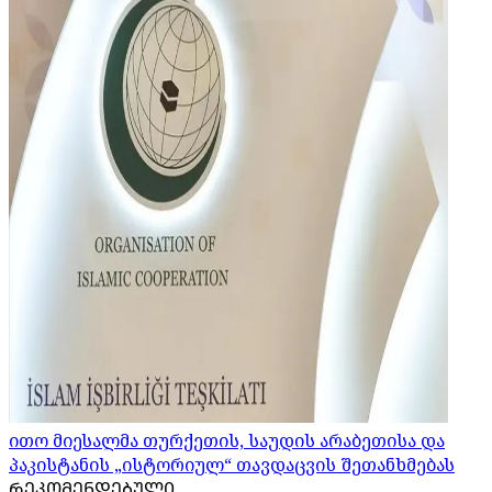
ითო მიესალმა თურქეთის, საუდის არაბეთისა და
პაკისტანის „ისტორიულ“ თავდაცვის შეთანხმებას
ᲠᲔᲙᲝᲛᲔᲜᲓᲔᲑᲣᲚᲘ