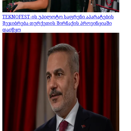
TEKNOFEST-ის უპილოტო საფრენი აპარატების
შეჯიბრება თურქეთის შირნაქის პროვინციაში
დაიწყო