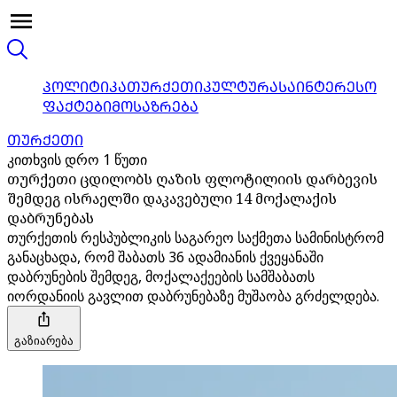
ᲞᲝᲚᲘᲢᲘᲙᲐ
ᲗᲣᲠᲥᲔᲗᲘ
ᲙᲣᲚᲢᲣᲠᲐ
ᲡᲐᲘᲜᲢᲔᲠᲔᲡᲝ
ᲤᲐᲥᲢᲔᲑᲘ
ᲛᲝᲡᲐᲖᲠᲔᲑᲐ
ᲗᲣᲠᲥᲔᲗᲘ
კითხვის დრო 1 წუთი
თურქეთი ცდილობს ღაზის ფლოტილიის დარბევის
შემდეგ ისრაელში დაკავებული 14 მოქალაქის
დაბრუნებას
თურქეთის რესპუბლიკის საგარეო საქმეთა სამინისტრომ
განაცხადა, რომ შაბათს 36 ადამიანის ქვეყანაში
დაბრუნების შემდეგ, მოქალაქეების სამშაბათს
იორდანიის გავლით დაბრუნებაზე მუშაობა გრძელდება.
გაზიარება