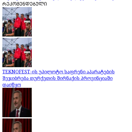
ᲠᲔᲙᲝᲛᲔᲜᲓᲔᲑᲣᲚᲘ
TEKNOFEST-ის უპილოტო საფრენი აპარატების
შეჯიბრება თურქეთის შირნაქის პროვინციაში
დაიწყო