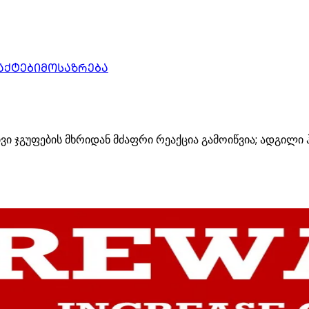
ᲐᲥᲢᲔᲑᲘ
ᲛᲝᲡᲐᲖᲠᲔᲑᲐ
 ჯგუფების მხრიდან მძაფრი რეაქცია გამოიწვია; ადგილი ჰ