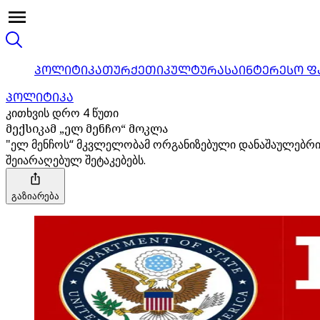
ᲞᲝᲚᲘᲢᲘᲙᲐ
ᲗᲣᲠᲥᲔᲗᲘ
ᲙᲣᲚᲢᲣᲠᲐ
ᲡᲐᲘᲜᲢᲔᲠᲔᲡᲝ Ფ
ᲞᲝᲚᲘᲢᲘᲙᲐ
კითხვის დრო 4 წუთი
მექსიკამ „ელ მენჩო“ მოკლა
"ელ მენჩოს“ მკვლელობამ ორგანიზებული დანაშაულებრივი
შეიარაღებულ შეტაკებებს.
გაზიარება