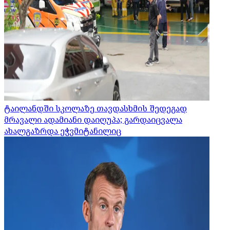
ტაილანდში სკოლაზე თავდასხმის შედეგად
მრავალი ადამიანი დაიღუპა; გარდაიცვალა
ახალგაზრდა ეჭვმიტანილიც