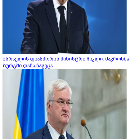
ისრაელის დიასპორის მინისტრი ჩიკლი: მაკრონმა
ზურგში დანა ჩაგვცა