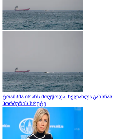
ტრამპმა ირანს მოუწოდა, ხელახლა გახსნას
ჰორმუზის სრუტე