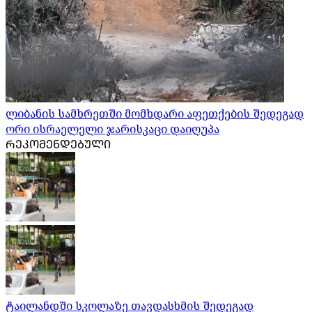
ლიბანის სამხრეთში მომხდარი აფეთქების შედეგად
ორი ისრაელელი ჯარისკაცი დაიღუპა
ᲠᲔᲙᲝᲛᲔᲜᲓᲔᲑᲣᲚᲘ
ტაილანდში სკოლაზე თავდასხმის შედეგად