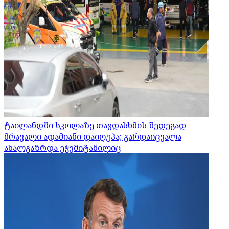
ტაილანდში სკოლაზე თავდასხმის შედეგად
მრავალი ადამიანი დაიღუპა; გარდაიცვალა
ახალგაზრდა ეჭვმიტანილიც