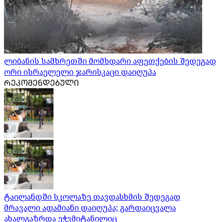
ლიბანის სამხრეთში მომხდარი აფეთქების შედეგად
ორი ისრაელელი ჯარისკაცი დაიღუპა
ᲠᲔᲙᲝᲛᲔᲜᲓᲔᲑᲣᲚᲘ
ტაილანდში სკოლაზე თავდასხმის შედეგად
მრავალი ადამიანი დაიღუპა; გარდაიცვალა
ახალგაზრდა ეჭვმიტანილიც