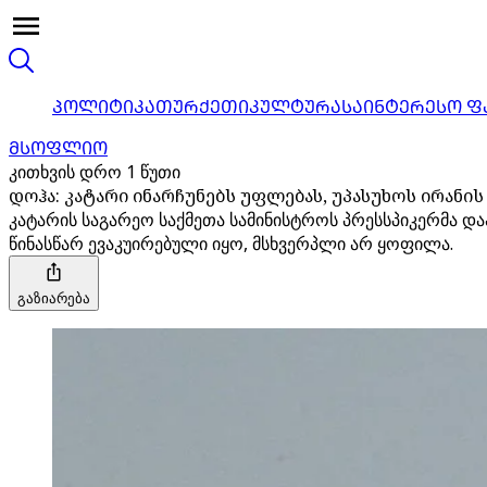
ᲞᲝᲚᲘᲢᲘᲙᲐ
ᲗᲣᲠᲥᲔᲗᲘ
ᲙᲣᲚᲢᲣᲠᲐ
ᲡᲐᲘᲜᲢᲔᲠᲔᲡᲝ Ფ
ᲛᲡᲝᲤᲚᲘᲝ
კითხვის დრო 1 წუთი
დოჰა: კატარი ინარჩუნებს უფლებას, უპასუხოს ირანის 
კატარის საგარეო საქმეთა სამინისტროს პრესსპიკერმა და
წინასწარ ევაკუირებული იყო, მსხვერპლი არ ყოფილა.
გაზიარება