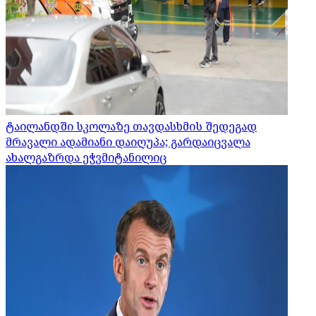
ტაილანდში სკოლაზე თავდასხმის შედეგად
მრავალი ადამიანი დაიღუპა; გარდაიცვალა
ახალგაზრდა ეჭვმიტანილიც