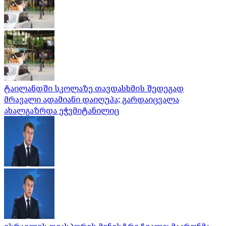
ტაილანდში სკოლაზე თავდასხმის შედეგად
მრავალი ადამიანი დაიღუპა; გარდაიცვალა
ახალგაზრდა ეჭვმიტანილიც