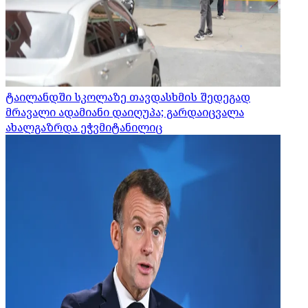
ტაილანდში სკოლაზე თავდასხმის შედეგად
მრავალი ადამიანი დაიღუპა; გარდაიცვალა
ახალგაზრდა ეჭვმიტანილიც