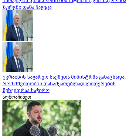
ისრაელის დიასპორის მინისტრი ჩიკლი: მაკრონმა
ზურგში დანა ჩაგვცა
უკრაინის საგარეო საქმეთა მინისტრმა განაცხადა,
რომ მშვიდობის დასამყარებლად ლიდერების
შეხვედრაა საჭირო
აღმოაჩინეთ