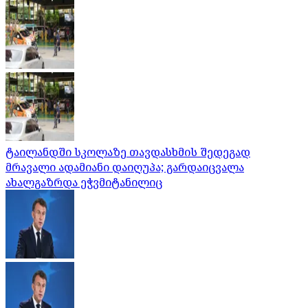
ტაილანდში სკოლაზე თავდასხმის შედეგად
მრავალი ადამიანი დაიღუპა; გარდაიცვალა
ახალგაზრდა ეჭვმიტანილიც