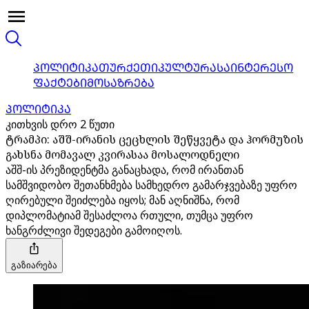
ᲞᲝᲚᲘᲢᲘᲙᲐ
ᲗᲣᲠᲥᲔᲗᲘ
ᲙᲣᲚᲢᲣᲠᲐ
ᲡᲐᲘᲜᲢᲔᲠᲔᲡᲝ
ᲤᲐᲥᲢᲔᲑᲘ
ᲛᲝᲡᲐᲖᲠᲔᲑᲐ
ᲞᲝᲚᲘᲢᲘᲙᲐ
კითხვის დრო 2 წუთი
ტრამპი: აშშ-ირანის ცეცხლის შეწყვეტა და ჰორმუზის
გახსნა მომავალ კვირასაა მოსალოდნელი
აშშ-ის პრეზიდენტმა განაცხადა, რომ ირანთან
სამშვიდობო შეთანხმება სამხედრო გამარჯვებაზე უფრო
ღირებული შეიძლება იყოს; მან აღნიშნა, რომ
დიპლომატიამ შესაძლოა რთული, თუმცა უფრო
ხანგრძლივი შედეგები გამოიღოს.
გაზიარება