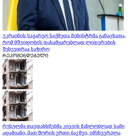
უკრაინის საგარეო საქმეთა მინისტრმა განაცხადა,
რომ მშვიდობის დასამყარებლად ლიდერების
შეხვედრაა საჭირო
ᲠᲔᲙᲝᲛᲔᲜᲓᲔᲑᲣᲚᲘ
რუსულმა თავდასხმებმა კიევის მახლობლად სამი
ადამიანი, მათ შორის ერთი ბავშვი, იმსხვერპლა