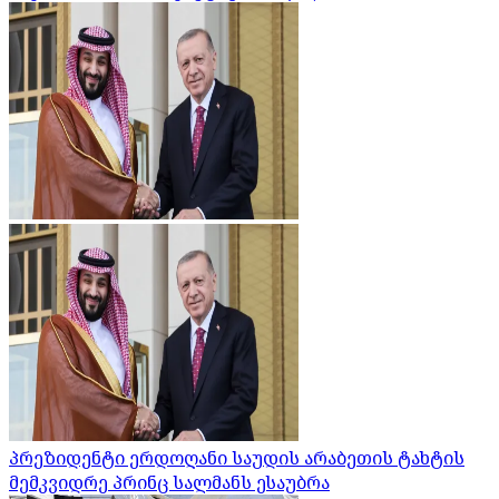
პრეზიდენტი ერდოღანი საუდის არაბეთის ტახტის
მემკვიდრე პრინც სალმანს ესაუბრა