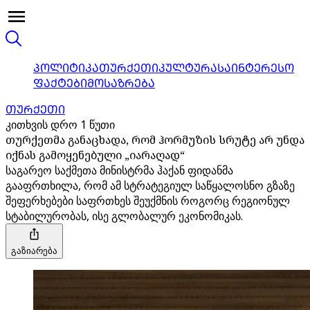
ᲞᲝᲚᲘᲢᲘᲙᲐ
ᲗᲣᲠᲥᲔᲗᲘ
ᲙᲣᲚᲢᲣᲠᲐ
ᲡᲐᲘᲜᲢᲔᲠᲔᲡᲝ
ᲤᲐᲥᲢᲔᲑᲘ
ᲛᲝᲡᲐᲖᲠᲔᲑᲐ
ᲗᲣᲠᲥᲔᲗᲘ
კითხვის დრო 1 წუთი
თურქეთმა განაცხადა, რომ ჰორმუზის სრუტე არ უნდა
იქნას გამოყენებული „იარაღად“
საგარეო საქმეთა მინისტრმა ჰაქან ფიდანმა
გააფრთხილა, რომ ამ სტრატეგიულ საწყალოსნო გზაზე
შეფერხებები საფრთხეს შეუქმნის როგორც რეგიონულ
სტაბილურობას, ისე გლობალურ ეკონომიკას.
გაზიარება