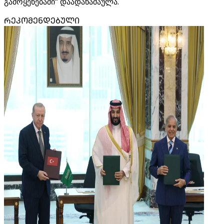
გამოყენებაში“ დაადანაშაულა.
ᲠᲔᲙᲝᲛᲔᲜᲓᲔᲑᲣᲚᲘ