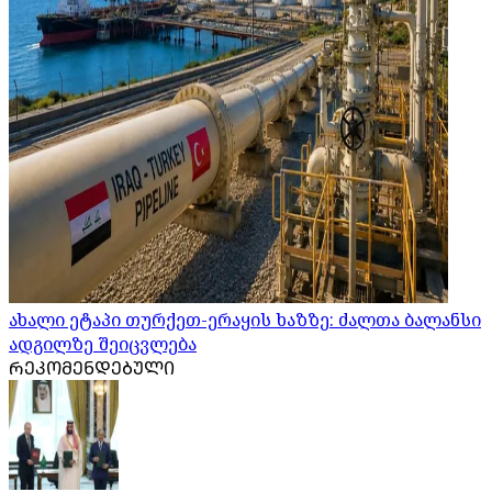
ახალი ეტაპი თურქეთ-ერაყის ხაზზე: ძალთა ბალანსი
ადგილზე შეიცვლება
ᲠᲔᲙᲝᲛᲔᲜᲓᲔᲑᲣᲚᲘ