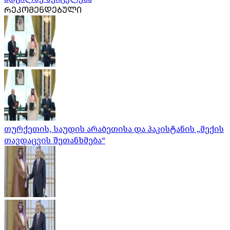
ᲠᲔᲙᲝᲛᲔᲜᲓᲔᲑᲣᲚᲘ
თურქეთის, საუდის არაბეთისა და პაკისტანის „მექის
თავდაცვის შეთანხმება“