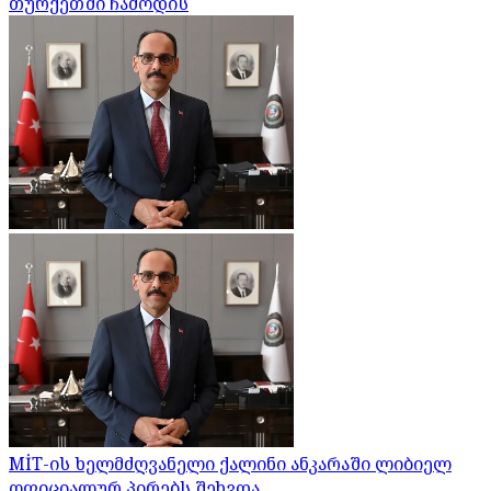
თურქეთში ჩამოდის
MİT-ის ხელმძღვანელი ქალინი ანკარაში ლიბიელ
ოფიციალურ პირებს შეხვდა