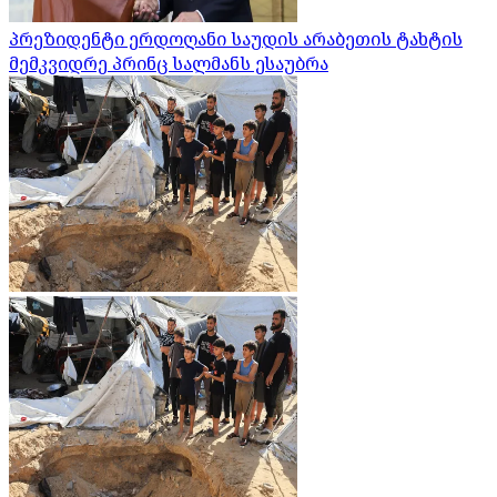
პრეზიდენტი ერდოღანი საუდის არაბეთის ტახტის
მემკვიდრე პრინც სალმანს ესაუბრა