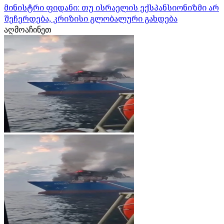
მინისტრი ფიდანი: თუ ისრაელის ექსპანსიონიზმი არ
შეჩერდება, კრიზისი გლობალური გახდება
აღმოაჩინეთ