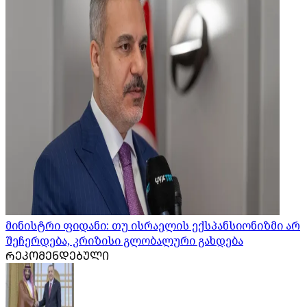
მინისტრი ფიდანი: თუ ისრაელის ექსპანსიონიზმი არ
შეჩერდება, კრიზისი გლობალური გახდება
ᲠᲔᲙᲝᲛᲔᲜᲓᲔᲑᲣᲚᲘ