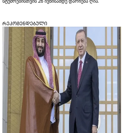
სტუმრებისთვის 26 ივნისამდე დარჩება ღია.
ᲠᲔᲙᲝᲛᲔᲜᲓᲔᲑᲣᲚᲘ