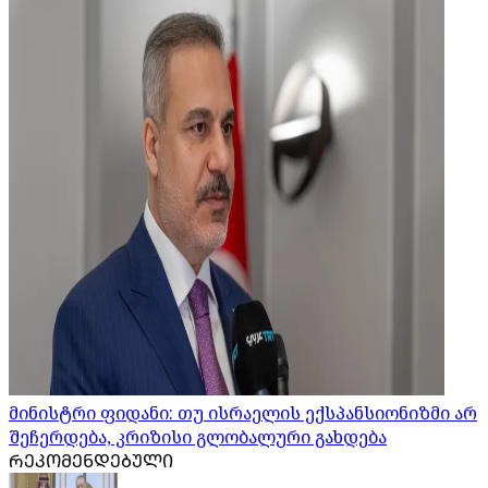
მინისტრი ფიდანი: თუ ისრაელის ექსპანსიონიზმი არ
შეჩერდება, კრიზისი გლობალური გახდება
ᲠᲔᲙᲝᲛᲔᲜᲓᲔᲑᲣᲚᲘ