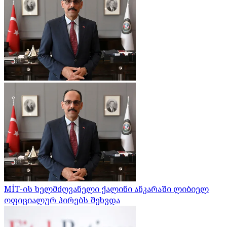
MİT-ის ხელმძღვანელი ქალინი ანკარაში ლიბიელ
ოფიციალურ პირებს შეხვდა