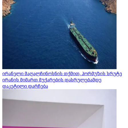
ირანელი მაღალჩინოსნის თქმით, ჰორმუზის სრუტე
ირანის მიმართ მუქარების დასრულებამდე
დაკეტილი დარჩება