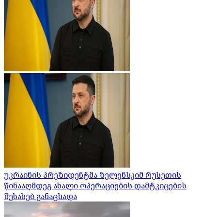
უკრაინის პრეზიდენტმა ზელენსკიმ რუსეთის
წინააღმდეგ ახალი ოპერაციების დამტკიცების
შესახებ განაცხადა