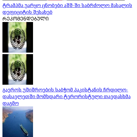
ტრამპმა უარყო ცნობები აშშ-ში საბრძოლო მასალის
დეფიციტის შესახებ
ᲠᲔᲙᲝᲛᲔᲜᲓᲔᲑᲣᲚᲘ
გაეროს უშიშროების საბჭომ პაკისტანის ჩრდილო-
დასავლეთში მომხდარი ტერორისტული თავდასხმა
დაგმო