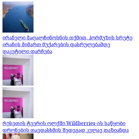
ირანელი მაღალჩინოსნის თქმით, ჰორმუზის სრუტე
ირანის მიმართ მუქარების დასრულებამდე
დაკეტილი დარჩება
რუსეთის ტვერის ოლქში Wildberries-ის საწყობი
დრონების თავდასხმის შედეგად კვლავ დაზიანდა