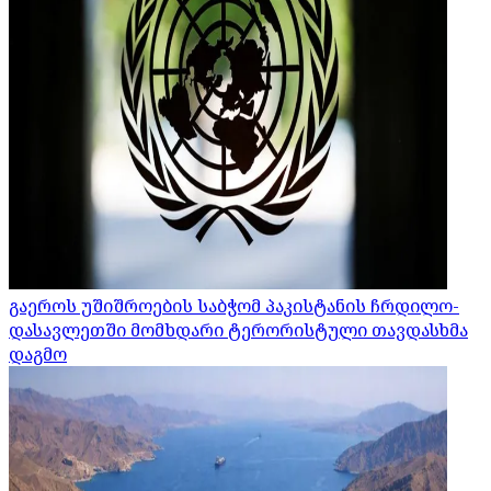
გაეროს უშიშროების საბჭომ პაკისტანის ჩრდილო-
დასავლეთში მომხდარი ტერორისტული თავდასხმა
დაგმო