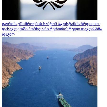
გაეროს უშიშროების საბჭომ პაკისტანის ჩრდილო-
დასავლეთში მომხდარი ტერორისტული თავდასხმა
დაგმო