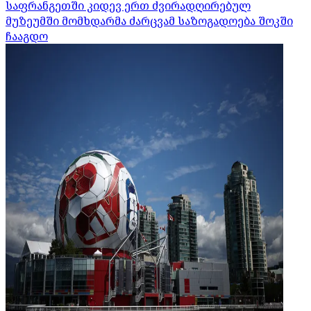
საფრანგეთში კიდევ ერთ ძვირადღირებულ
მუზეუმში მომხდარმა ძარცვამ საზოგადოება შოკში
ჩააგდო