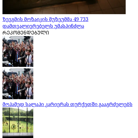
ზევგმის მოზაიკის მუზეუმმა 49 733
დამთვალიერებელს უმასპინძლა
ᲠᲔᲙᲝᲛᲔᲜᲓᲔᲑᲣᲚᲘ
მოჰამედ სალაჰი კარიერას თურქეთში გააგრძელებს