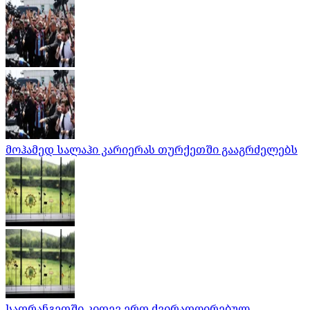
მოჰამედ სალაჰი კარიერას თურქეთში გააგრძელებს
საფრანგეთში კიდევ ერთ ძვირადღირებულ