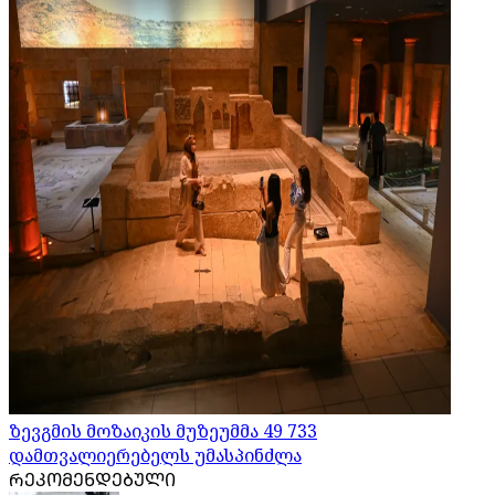
ზევგმის მოზაიკის მუზეუმმა 49 733
დამთვალიერებელს უმასპინძლა
ᲠᲔᲙᲝᲛᲔᲜᲓᲔᲑᲣᲚᲘ