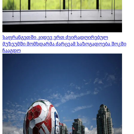
საფრანგეთში კიდევ ერთ ძვირადღირებულ
მუზეუმში მომხდარმა ძარცვამ საზოგადოება შოკში
ჩააგდო