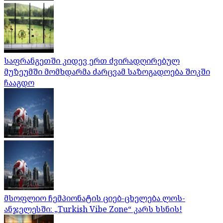
საფრანგეთში კიდევ ერთ ძვირადღირებულ
მუზეუმში მომხდარმა ძარცვამ საზოგადოება შოკში
ჩააგდო
მსოფლიო ჩემპიონატის ციებ-ცხელება ლოს-
ანჯელესში: „Turkish Vibe Zone“ კარს ხსნის!