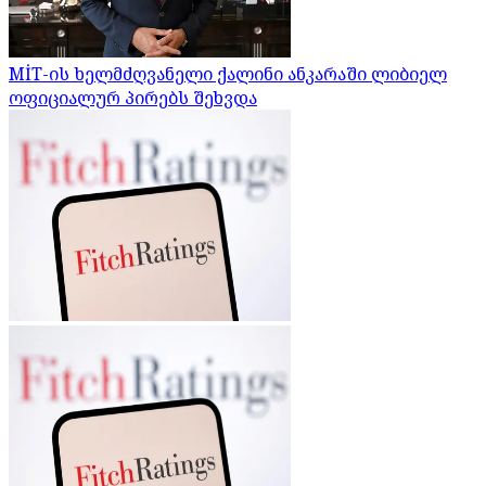
MİT-ის ხელმძღვანელი ქალინი ანკარაში ლიბიელ
ოფიციალურ პირებს შეხვდა