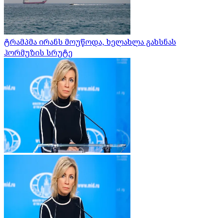
ტრამპმა ირანს მოუწოდა, ხელახლა გახსნას
ჰორმუზის სრუტე