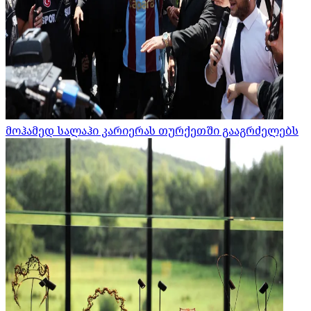
მოჰამედ სალაჰი კარიერას თურქეთში გააგრძელებს