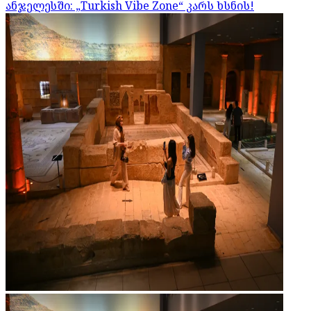
ანჯელესში: „Turkish Vibe Zone“ კარს ხსნის!