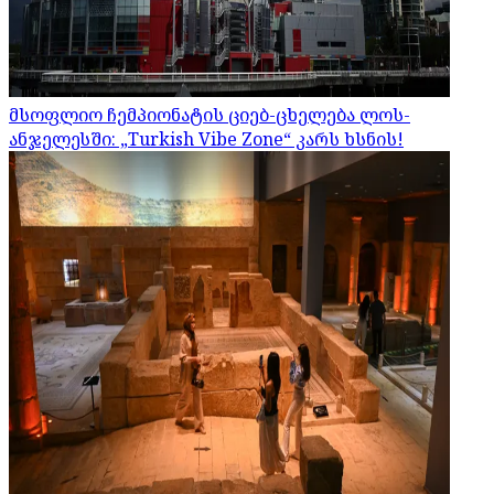
მსოფლიო ჩემპიონატის ციებ-ცხელება ლოს-
ანჯელესში: „Turkish Vibe Zone“ კარს ხსნის!