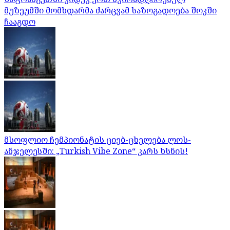
მუზეუმში მომხდარმა ძარცვამ საზოგადოება შოკში
ჩააგდო
მსოფლიო ჩემპიონატის ციებ-ცხელება ლოს-
ანჯელესში: „Turkish Vibe Zone“ კარს ხსნის!