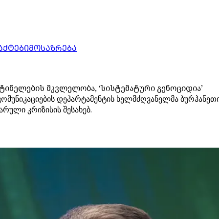
ᲐᲥᲢᲔᲑᲘ
ᲛᲝᲡᲐᲖᲠᲔᲑᲐ
სტინელების მკვლელობა, ‘სისტემატური გენოციდია’
 კომუნიკაციების დეპარტამენტის ხელმძღვანელმა ბურჰან
რული კრიზისის შესახებ.