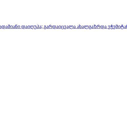
ადამიანი დაიღუპა; გარდაიცვალა ახალგაზრდა ეჭვმიტ