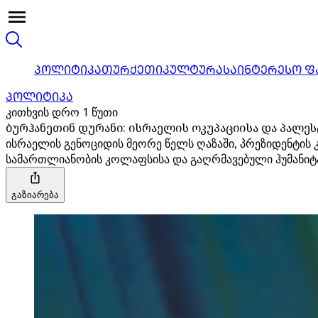
ᲞᲝᲚᲘᲢᲘᲙᲐ
ᲗᲣᲠᲥᲔᲗᲘ
ᲙᲣᲚᲢᲣᲠᲐ
ᲡᲐᲘᲜᲢᲔᲠᲔᲡᲝ Ფ
ᲞᲝᲚᲘᲢᲘᲙᲐ
კითხვის დრო 1 წუთი
ბურჰანეთინ დურანი: ისრაელის ოკუპაციისა და პალე
ისრაელის გენოციდის მეორე წელს ღაზაში, პრეზიდენტის
სამართლიანობის კოლაფსისა და გაღრმავებული ჰუმანიტა
გაზიარება