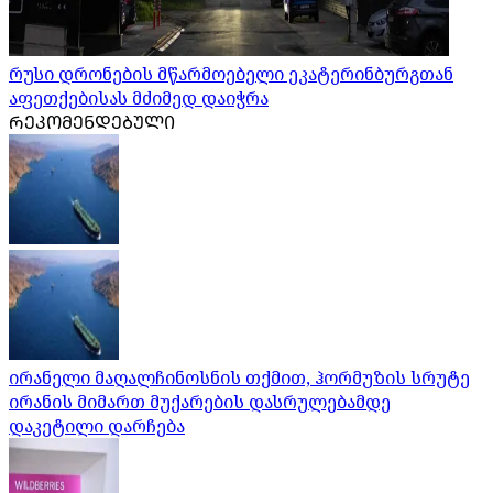
რუსი დრონების მწარმოებელი ეკატერინბურგთან
აფეთქებისას მძიმედ დაიჭრა
ᲠᲔᲙᲝᲛᲔᲜᲓᲔᲑᲣᲚᲘ
ირანელი მაღალჩინოსნის თქმით, ჰორმუზის სრუტე
ირანის მიმართ მუქარების დასრულებამდე
დაკეტილი დარჩება