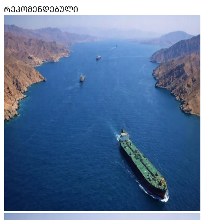
ᲠᲔᲙᲝᲛᲔᲜᲓᲔᲑᲣᲚᲘ