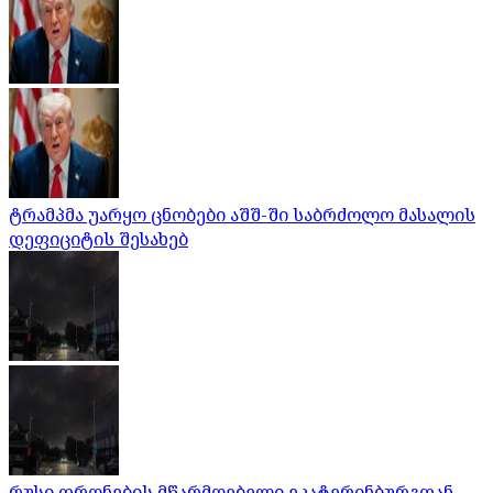
ტრამპმა უარყო ცნობები აშშ-ში საბრძოლო მასალის
დეფიციტის შესახებ
რუსი დრონების მწარმოებელი ეკატერინბურგთან