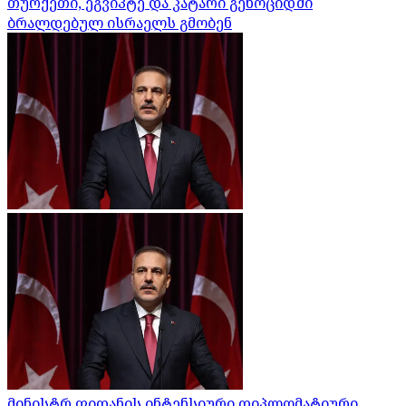
თურქეთი, ეგვიპტე და კატარი გენოციდში
ბრალდებულ ისრაელს გმობენ
მინისტრ ფიდანის ინტენსიური დიპლომატიური