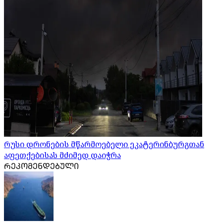
რუსი დრონების მწარმოებელი ეკატერინბურგთან
აფეთქებისას მძიმედ დაიჭრა
ᲠᲔᲙᲝᲛᲔᲜᲓᲔᲑᲣᲚᲘ