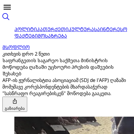
ᲞᲝᲚᲘᲢᲘᲙᲐ
ᲗᲣᲠᲥᲔᲗᲘ
ᲙᲣᲚᲢᲣᲠᲐ
ᲡᲐᲘᲜᲢᲔᲠᲔᲡᲝ
ᲤᲐᲥᲢᲔᲑᲘ
ᲛᲝᲡᲐᲖᲠᲔᲑᲐ
ᲛᲡᲝᲤᲚᲘᲝ
კითხვის დრო 2 წუთი
საფრანგეთის საგარეო საქმეთა მინისტრის
მოწოდება ღაზაში უცხოური პრესის დაშვების
შესახებ
AFP-ის ჟურნალისტთა ასოციაციამ (SDJ de l'AFP) ღაზაში
მომუშავე კორესპონდენტების მხარდასაჭერად
"სასწრაფო რეაგირებისკენ" მოწოდება გააკეთა.
გაზიარება