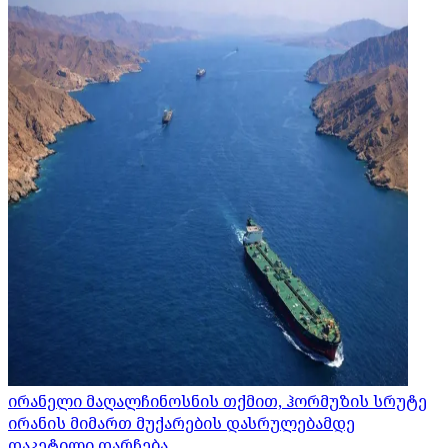
ირანელი მაღალჩინოსნის თქმით, ჰორმუზის სრუტე
ირანის მიმართ მუქარების დასრულებამდე
დაკეტილი დარჩება