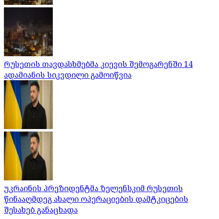
რუსეთის თავდასხმებმა კიევის შემოგარენში 14
ადამიანის სიკვდილი გამოიწვია
უკრაინის პრეზიდენტმა ზელენსკიმ რუსეთის
წინააღმდეგ ახალი ოპერაციების დამტკიცების
შესახებ განაცხადა