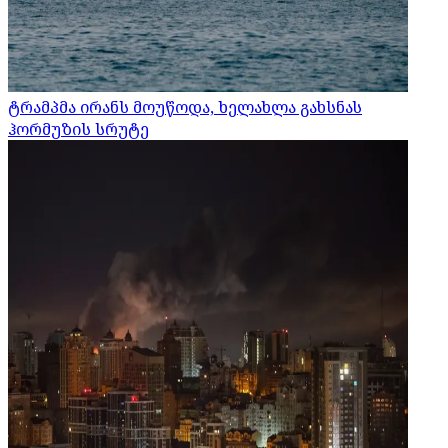
ტრამპმა ირანს მოუწოდა, ხელახლა გახსნას
ჰორმუზის სრუტე