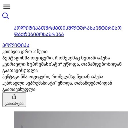
ᲞᲝᲚᲘᲢᲘᲙᲐ
ᲗᲣᲠᲥᲔᲗᲘ
ᲙᲣᲚᲢᲣᲠᲐ
ᲡᲐᲘᲜᲢᲔᲠᲔᲡᲝ
ᲤᲐᲥᲢᲔᲑᲘ
ᲛᲝᲡᲐᲖᲠᲔᲑᲐ
ᲞᲝᲚᲘᲢᲘᲙᲐ
კითხვის დრო 2 წუთი
პენტაგონმა ოფიცერი, რომელმაც ნეთანიაჰუსა
„ებრაელი სუპრემასისტი“ უწოდა, თანამდებობიდან
გაათავისუფლა
პენტაგონმა ოფიცერი, რომელმაც ნეთანიაჰუსა
„ებრაელი სუპრემასისტი“ უწოდა, თანამდებობიდან
გაათავისუფლა
გაზიარება