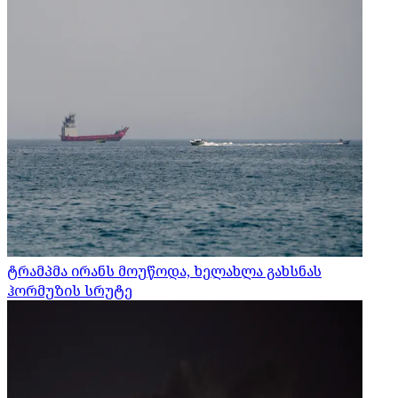
ტრამპმა ირანს მოუწოდა, ხელახლა გახსნას
ჰორმუზის სრუტე