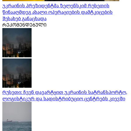
უკრაინის პრეზიდენტმა ზელენსკიმ რუსეთის
წინააღმდეგ ახალი ოპერაციების დამტკიცების
შესახებ განაცხადა
ᲠᲔᲙᲝᲛᲔᲜᲓᲔᲑᲣᲚᲘ
რუსეთი: ჩვენ დავარტყით უკრაინის სატრანსპორტო,
ლოგისტიკურ და სადისტრიბუციო ცენტრებს კიევში