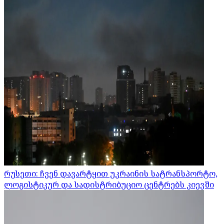
რუსეთი: ჩვენ დავარტყით უკრაინის სატრანსპორტო,
ლოგისტიკურ და სადისტრიბუციო ცენტრებს კიევში