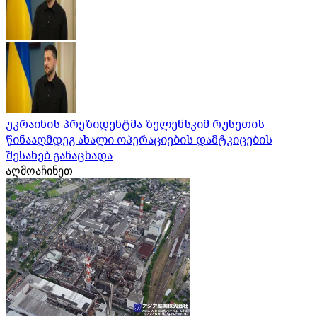
უკრაინის პრეზიდენტმა ზელენსკიმ რუსეთის
წინააღმდეგ ახალი ოპერაციების დამტკიცების
შესახებ განაცხადა
აღმოაჩინეთ