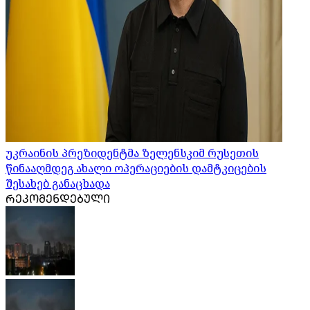
უკრაინის პრეზიდენტმა ზელენსკიმ რუსეთის
წინააღმდეგ ახალი ოპერაციების დამტკიცების
შესახებ განაცხადა
ᲠᲔᲙᲝᲛᲔᲜᲓᲔᲑᲣᲚᲘ