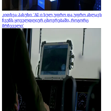
კითხვა-პასუხი: 'AI-ი სულ უფრო და უფრო ახლავს
ჩვენს ყოველდღიურ ცხოვრებაში, როგორც
მრჩეველი'