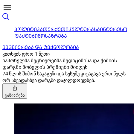
ᲞᲝᲚᲘᲢᲘᲙᲐ
ᲗᲣᲠᲥᲔᲗᲘ
ᲙᲣᲚᲢᲣᲠᲐ
ᲡᲐᲘᲜᲢᲔᲠᲔᲡᲝ
ᲤᲐᲥᲢᲔᲑᲘ
ᲛᲝᲡᲐᲖᲠᲔᲑᲐ
ᲛᲔᲪᲜᲘᲔᲠᲔᲑᲐ ᲓᲐ ᲢᲔᲥᲜᲝᲚᲝᲒᲘᲐ
კითხვის დრო 1 წუთი
იაპონელმა მეცნიერებმა მედიცინისა და ქიმიის
დარგში ნობელის პრემიები მიიღეს
74 წლის შიმონ საკაგუჩი და სუსუმუ კიტაგავა ერთ წელს
ორ სხვადასხვა დარგში დაჯილდოვდნენ.
გაზიარება