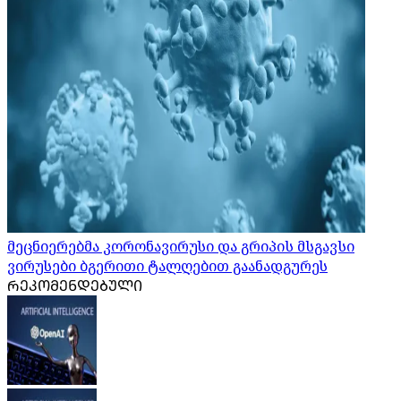
მეცნიერებმა კორონავირუსი და გრიპის მსგავსი
ვირუსები ბგერითი ტალღებით გაანადგურეს
ᲠᲔᲙᲝᲛᲔᲜᲓᲔᲑᲣᲚᲘ