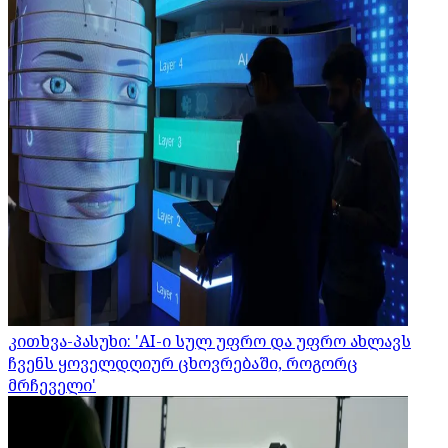
კითხვა-პასუხი: 'AI-ი სულ უფრო და უფრო ახლავს
ჩვენს ყოველდღიურ ცხოვრებაში, როგორც
მრჩეველი'