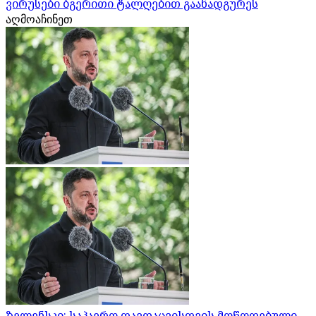
ვირუსები ბგერითი ტალღებით გაანადგურეს
აღმოაჩინეთ
ზელენსკი: საჰაერო თავდაცვისთვის მოწოდებული