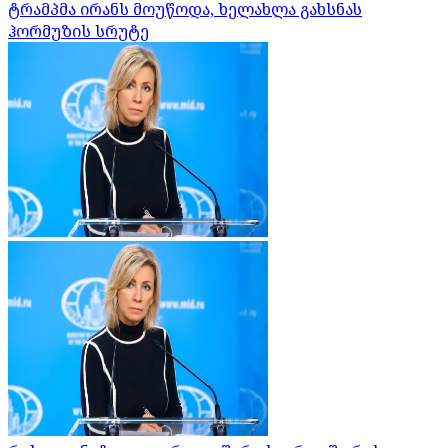
ტრამპმა ირანს მოუწოდა, ხელახლა გახსნას
ჰორმუზის სრუტე