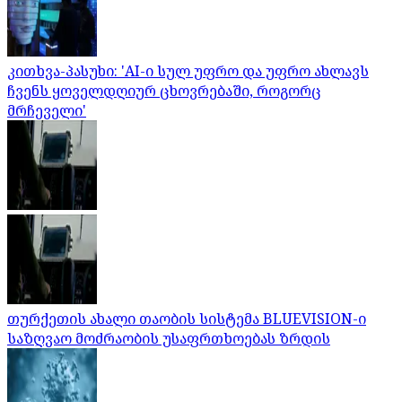
კითხვა-პასუხი: 'AI-ი სულ უფრო და უფრო ახლავს
ჩვენს ყოველდღიურ ცხოვრებაში, როგორც
მრჩეველი'
თურქეთის ახალი თაობის სისტემა BLUEVISION-ი
საზღვაო მოძრაობის უსაფრთხოებას ზრდის