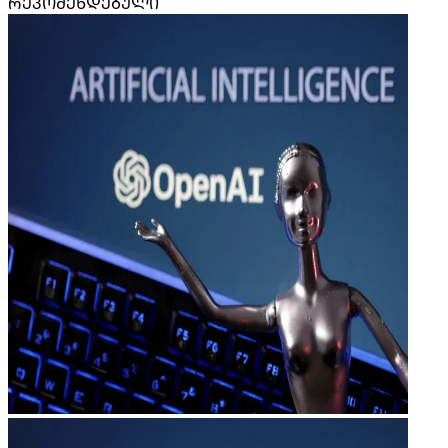
ᲠᲔᲙᲝᲛᲔᲜᲓᲔᲑᲣᲚᲘ