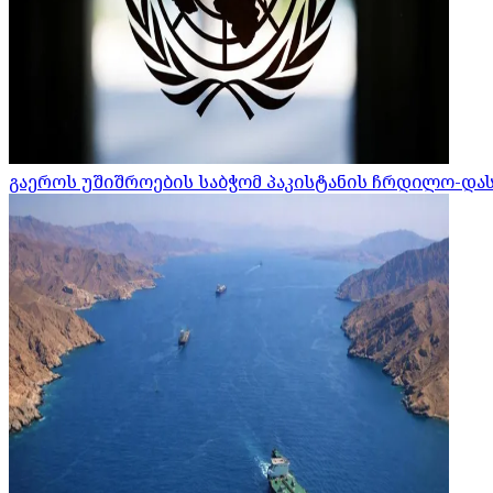
გაეროს უშიშროების საბჭომ პაკისტანის ჩრდილო-დ