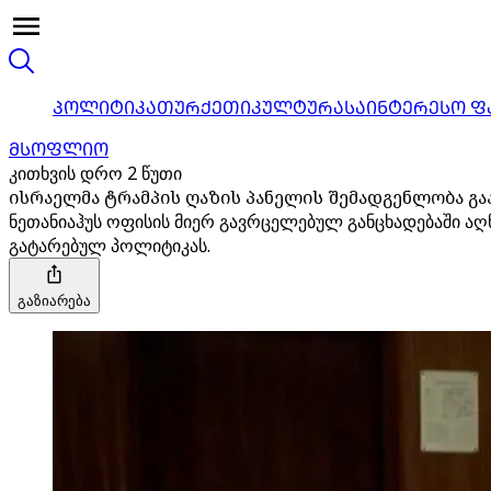
ᲞᲝᲚᲘᲢᲘᲙᲐ
ᲗᲣᲠᲥᲔᲗᲘ
ᲙᲣᲚᲢᲣᲠᲐ
ᲡᲐᲘᲜᲢᲔᲠᲔᲡᲝ Ფ
ᲛᲡᲝᲤᲚᲘᲝ
კითხვის დრო 2 წუთი
ისრაელმა ტრამპის ღაზის პანელის შემადგენლობა გა
ნეთანიაჰუს ოფისის მიერ გავრცელებულ განცხადებაში ა
გატარებულ პოლიტიკას.
გაზიარება