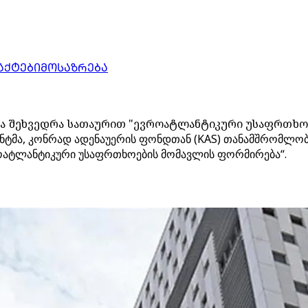
ᲐᲥᲢᲔᲑᲘ
ᲛᲝᲡᲐᲖᲠᲔᲑᲐ
ა შეხვედრა სათაურით "ევროატლანტიკური უსაფრთხოე
მენტმა, კონრად ადენაუერის ფონდთან (KAS) თანამშრომლო
ვროატლანტიკური უსაფრთხოების მომავლის ფორმირება“.