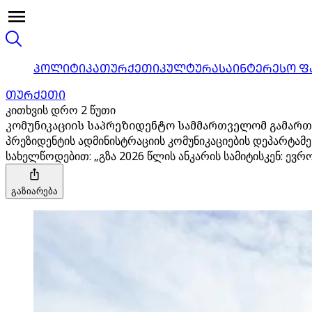
ᲞᲝᲚᲘᲢᲘᲙᲐ
ᲗᲣᲠᲥᲔᲗᲘ
ᲙᲣᲚᲢᲣᲠᲐ
ᲡᲐᲘᲜᲢᲔᲠᲔᲡᲝ Ფ
ᲗᲣᲠᲥᲔᲗᲘ
კითხვის დრო 2 წუთი
კომუნიკაციის საპრეზიდენტო სამმართველომ გამართ
პრეზიდენტის ადმინისტრაციის კომუნიკაციების დეპარტა
სახელწოდებით: „გზა 2026 წლის ანკარის სამიტისკენ: ე
გაზიარება