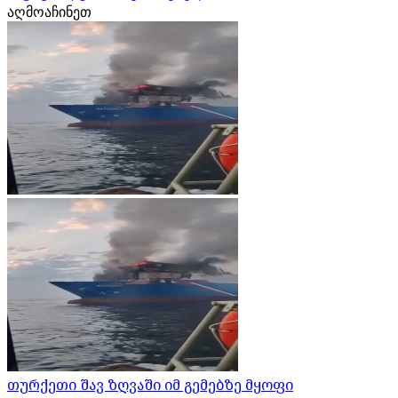
აღმოაჩინეთ
თურქეთი შავ ზღვაში იმ გემებზე მყოფი