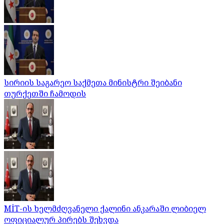
სირიის საგარეო საქმეთა მინისტრი შეიბანი
თურქეთში ჩამოდის
MİT-ის ხელმძღვანელი ქალინი ანკარაში ლიბიელ
ოფიციალურ პირებს შეხვდა