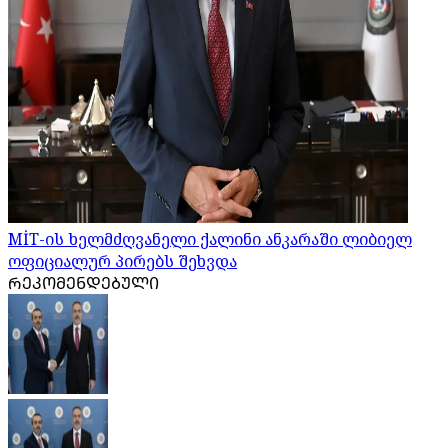
MİT-ის ხელმძღვანელი ქალინი ანკარაში ლიბიელ
ოფიციალურ პირებს შეხვდა
ᲠᲔᲙᲝᲛᲔᲜᲓᲔᲑᲣᲚᲘ