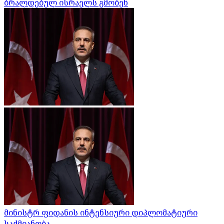
ბრალდებულ ისრაელს გმობენ
მინისტრ ფიდანის ინტენსიური დიპლომატიური
საქმიანობა