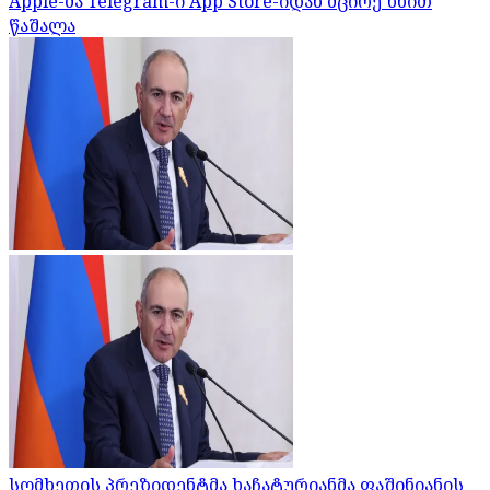
Apple-მა Telegram-ი App Store-იდან მცირე ხნით
წაშალა
სომხეთის პრეზიდენტმა ხაჩატურიანმა ფაშინიანის