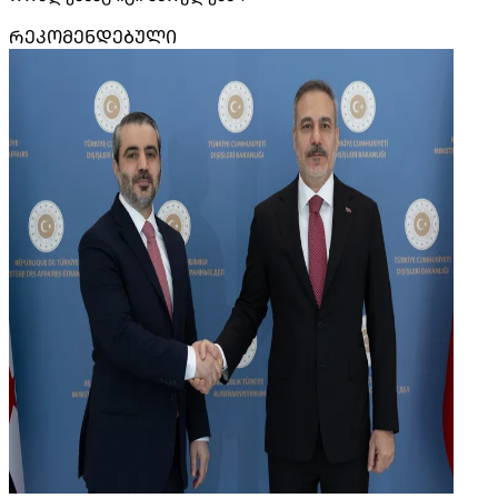
ᲠᲔᲙᲝᲛᲔᲜᲓᲔᲑᲣᲚᲘ