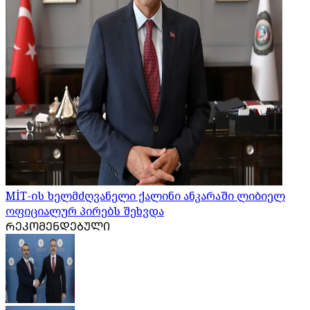
MİT-ის ხელმძღვანელი ქალინი ანკარაში ლიბიელ
ოფიციალურ პირებს შეხვდა
ᲠᲔᲙᲝᲛᲔᲜᲓᲔᲑᲣᲚᲘ