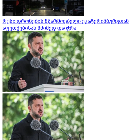
რუსი დრონების მწარმოებელი ეკატერინბურგთან
აფეთქებისას მძიმედ დაიჭრა