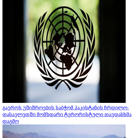
გაეროს უშიშროების საბჭომ პაკისტანის ჩრდილო-
დასავლეთში მომხდარი ტერორისტული თავდასხმა
დაგმო