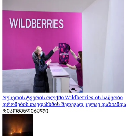
რუსეთის ტვერის ოლქში Wildberries-ის საწყობი
დრონების თავდასხმის შედეგად კვლავ დაზიანდა
ᲠᲔᲙᲝᲛᲔᲜᲓᲔᲑᲣᲚᲘ