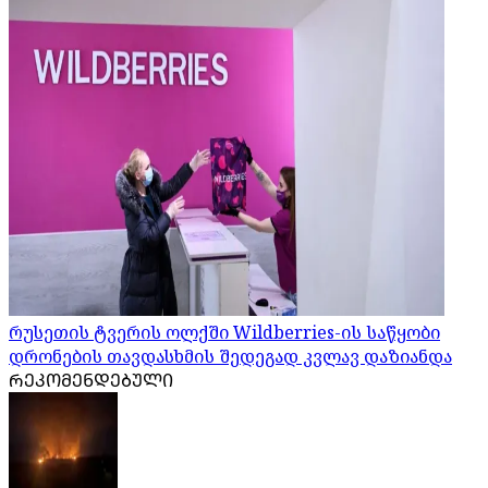
რუსეთის ტვერის ოლქში Wildberries-ის საწყობი
დრონების თავდასხმის შედეგად კვლავ დაზიანდა
ᲠᲔᲙᲝᲛᲔᲜᲓᲔᲑᲣᲚᲘ