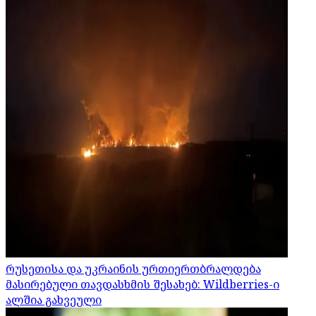
რუსეთისა და უკრაინის ურთიერთბრალდება
მასირებული თავდასხმის შესახებ: Wildberries-ი
ალშია გახვეული