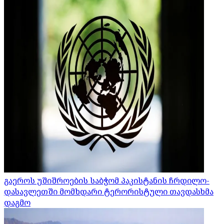
გაეროს უშიშროების საბჭომ პაკისტანის ჩრდილო-
დასავლეთში მომხდარი ტერორისტული თავდასხმა
დაგმო