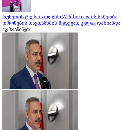
რუსეთის ტვერის ოლქში Wildberries-ის საწყობი
დრონების თავდასხმის შედეგად კვლავ დაზიანდა
აღმოაჩინეთ