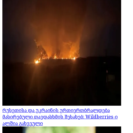
რუსეთისა და უკრაინის ურთიერთბრალდება
მასირებული თავდასხმის შესახებ: Wildberries-ი
ალშია გახვეული