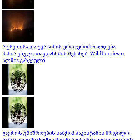
რუსეთისა და უკრაინის ურთიერთბრალდება
მასირებული თავდასხმის შესახებ: Wildberries-ი
ალშია გახვეული
გაეროს უშიშროების საბჭომ პაკისტანის ჩრდილო-
დასავლეთში მომხდარი ტერორისტული თავდასხმა