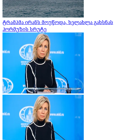
ტრამპმა ირანს მოუწოდა, ხელახლა გახსნას
ჰორმუზის სრუტე