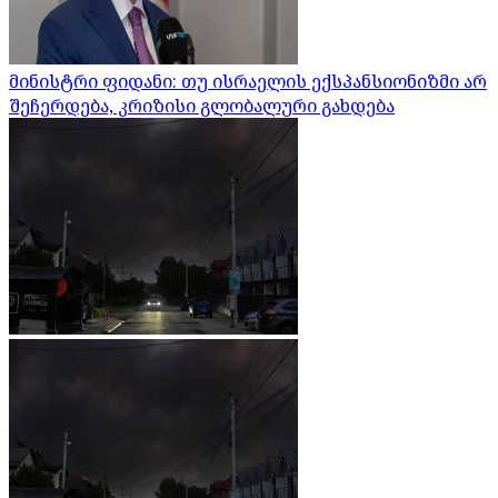
მინისტრი ფიდანი: თუ ისრაელის ექსპანსიონიზმი არ
შეჩერდება, კრიზისი გლობალური გახდება