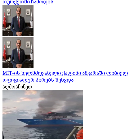
თურქეთში ჩამოდის
MİT-ის ხელმძღვანელი ქალინი ანკარაში ლიბიელ
ოფიციალურ პირებს შეხვდა
აღმოაჩინეთ