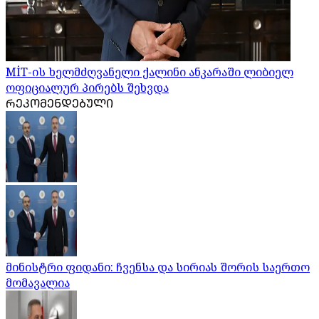
MİT-ის ხელმძღვანელი ქალინი ანკარაში ლიბიელ
ოფიციალურ პირებს შეხვდა
ᲠᲔᲙᲝᲛᲔᲜᲓᲔᲑᲣᲚᲘ
მინისტრი ფიდანი: ჩვენსა და სირიას შორის საერთო
მომავალია