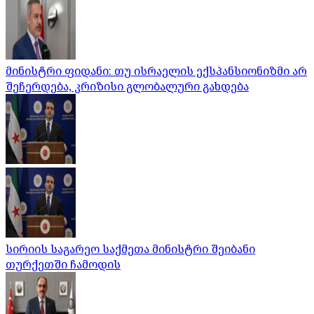
მინისტრი ფიდანი: თუ ისრაელის ექსპანსიონიზმი არ
შეჩერდება, კრიზისი გლობალური გახდება
სირიის საგარეო საქმეთა მინისტრი შეიბანი
თურქეთში ჩამოდის