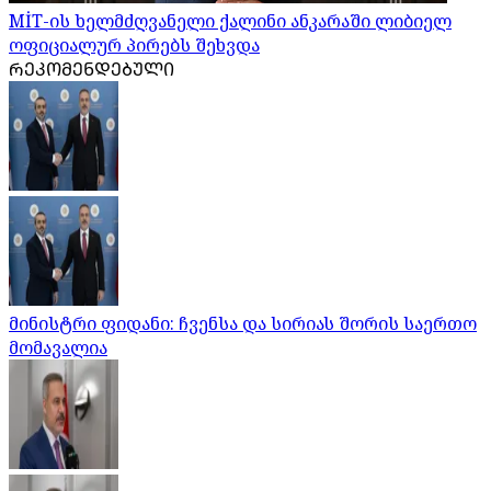
MİT-ის ხელმძღვანელი ქალინი ანკარაში ლიბიელ
ოფიციალურ პირებს შეხვდა
ᲠᲔᲙᲝᲛᲔᲜᲓᲔᲑᲣᲚᲘ
მინისტრი ფიდანი: ჩვენსა და სირიას შორის საერთო
მომავალია