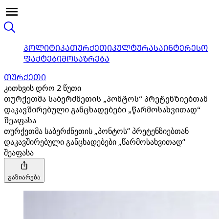
ᲞᲝᲚᲘᲢᲘᲙᲐ
ᲗᲣᲠᲥᲔᲗᲘ
ᲙᲣᲚᲢᲣᲠᲐ
ᲡᲐᲘᲜᲢᲔᲠᲔᲡᲝ
ᲤᲐᲥᲢᲔᲑᲘ
ᲛᲝᲡᲐᲖᲠᲔᲑᲐ
ᲗᲣᲠᲥᲔᲗᲘ
კითხვის დრო 2 წუთი
თურქეთმა საბერძნეთის „პონტოს“ პრეტენზიებთან
დაკავშირებული განცხადებები „წარმოსახვითად“
შეაფასა
თურქეთმა საბერძნეთის „პონტოს“ პრეტენზიებთან
დაკავშირებული განცხადებები „წარმოსახვითად“
შეაფასა
გაზიარება