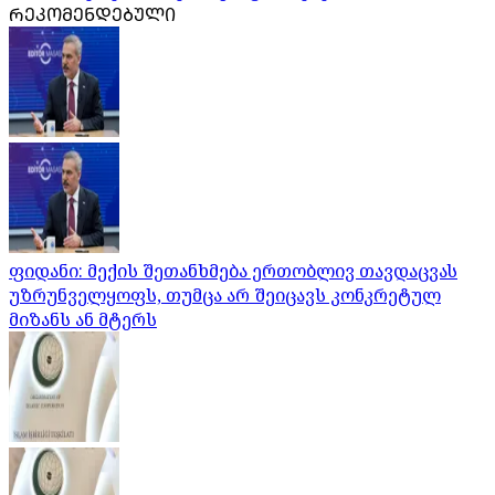
ᲠᲔᲙᲝᲛᲔᲜᲓᲔᲑᲣᲚᲘ
ფიდანი: მექის შეთანხმება ერთობლივ თავდაცვას
უზრუნველყოფს, თუმცა არ შეიცავს კონკრეტულ
მიზანს ან მტერს