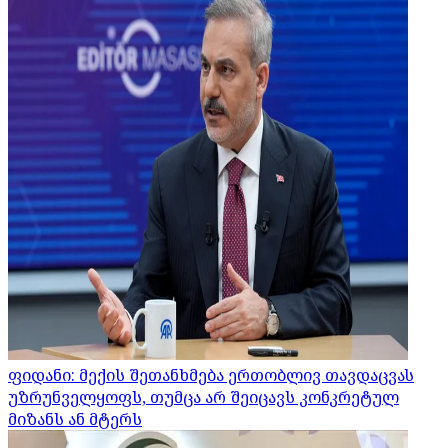
ფიდანი: მექის შეთანხმება ერთობლივ თავდაცვას
უზრუნველყოფს, თუმცა არ შეიცავს კონკრეტულ
მიზანს ან მტერს