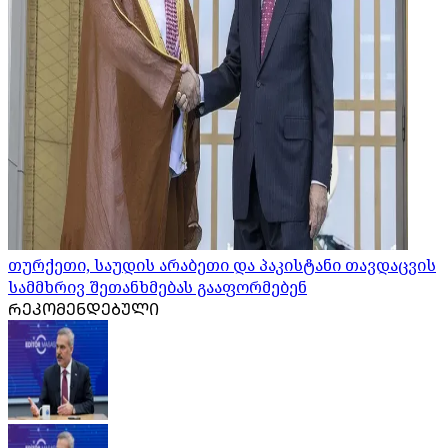
თურქეთი, საუდის არაბეთი და პაკისტანი თავდაცვის
სამმხრივ შეთანხმებას გააფორმებენ
ᲠᲔᲙᲝᲛᲔᲜᲓᲔᲑᲣᲚᲘ