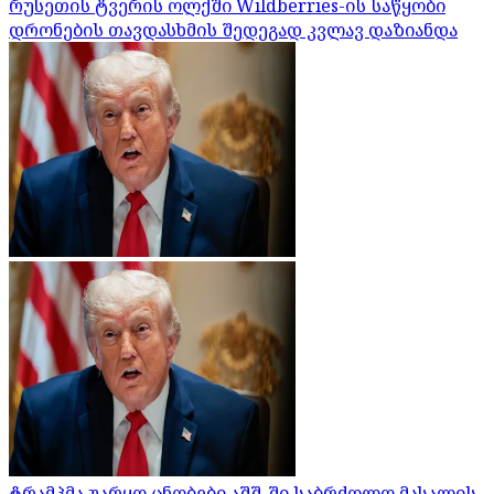
რუსეთის ტვერის ოლქში Wildberries-ის საწყობი
დრონების თავდასხმის შედეგად კვლავ დაზიანდა
ტრამპმა უარყო ცნობები აშშ-ში საბრძოლო მასალის