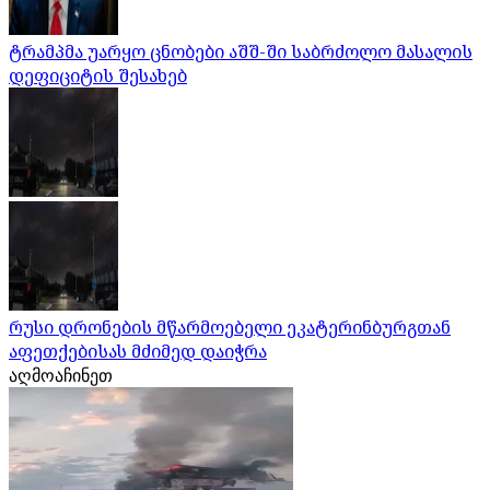
ტრამპმა უარყო ცნობები აშშ-ში საბრძოლო მასალის
დეფიციტის შესახებ
რუსი დრონების მწარმოებელი ეკატერინბურგთან
აფეთქებისას მძიმედ დაიჭრა
აღმოაჩინეთ