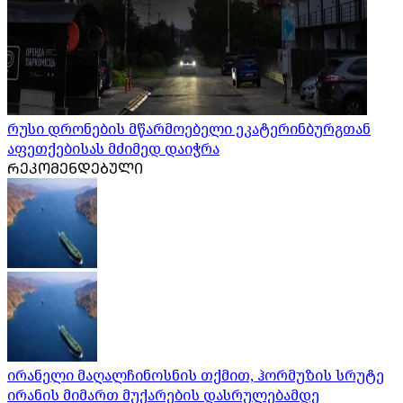
რუსი დრონების მწარმოებელი ეკატერინბურგთან
აფეთქებისას მძიმედ დაიჭრა
ᲠᲔᲙᲝᲛᲔᲜᲓᲔᲑᲣᲚᲘ
ირანელი მაღალჩინოსნის თქმით, ჰორმუზის სრუტე
ირანის მიმართ მუქარების დასრულებამდე