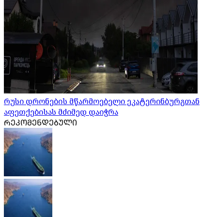
რუსი დრონების მწარმოებელი ეკატერინბურგთან
აფეთქებისას მძიმედ დაიჭრა
ᲠᲔᲙᲝᲛᲔᲜᲓᲔᲑᲣᲚᲘ