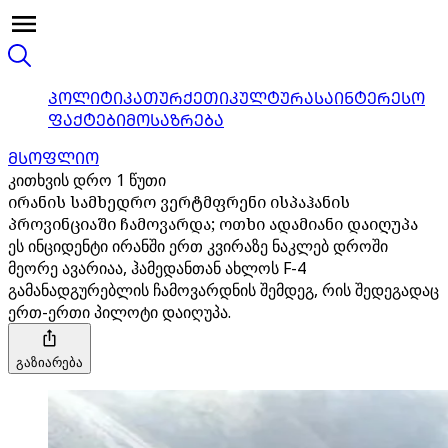
ᲞᲝᲚᲘᲢᲘᲙᲐ
ᲗᲣᲠᲥᲔᲗᲘ
ᲙᲣᲚᲢᲣᲠᲐ
ᲡᲐᲘᲜᲢᲔᲠᲔᲡᲝ
ᲤᲐᲥᲢᲔᲑᲘ
ᲛᲝᲡᲐᲖᲠᲔᲑᲐ
ᲛᲡᲝᲤᲚᲘᲝ
კითხვის დრო 1 წუთი
ირანის სამხედრო ვერტმფრენი ისპაჰანის
პროვინციაში ჩამოვარდა; ოთხი ადამიანი დაიღუპა
ეს ინციდენტი ირანში ერთ კვირაზე ნაკლებ დროში
მეორე ავარიაა, ჰამედანთან ახლოს F-4
გამანადგურებლის ჩამოვარდნის შემდეგ, რის შედეგადაც
ერთ-ერთი პილოტი დაიღუპა.
გაზიარება