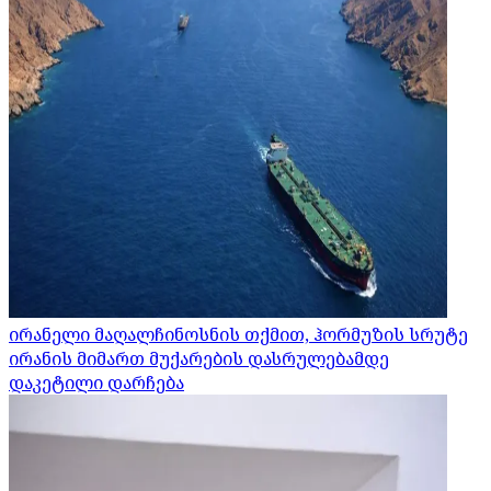
ირანელი მაღალჩინოსნის თქმით, ჰორმუზის სრუტე
ირანის მიმართ მუქარების დასრულებამდე
დაკეტილი დარჩება