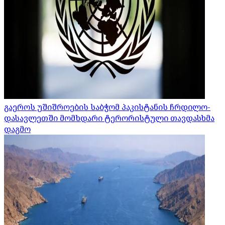
გაეროს უშიშროების საბჭომ პაკისტანის ჩრდილო-
დასავლეთში მომხდარი ტერორისტული თავდასხმა
დაგმო