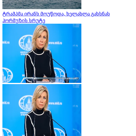
ტრამპმა ირანს მოუწოდა, ხელახლა გახსნას
ჰორმუზის სრუტე