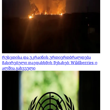
რუსეთისა და უკრაინის ურთიერთბრალდება
მასირებული თავდასხმის შესახებ: Wildberries-ი
ალშია გახვეული