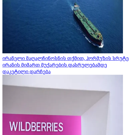
ირანელი მაღალჩინოსნის თქმით, ჰორმუზის სრუტე
ირანის მიმართ მუქარების დასრულებამდე
დაკეტილი დარჩება