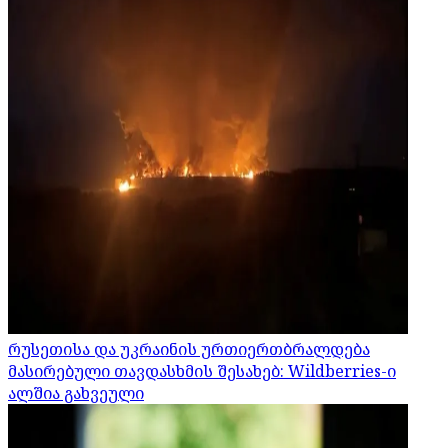
რუსეთისა და უკრაინის ურთიერთბრალდება
მასირებული თავდასხმის შესახებ: Wildberries-ი
ალშია გახვეული