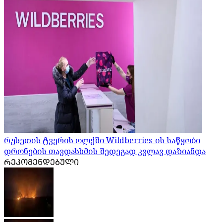
რუსეთის ტვერის ოლქში Wildberries-ის საწყობი
დრონების თავდასხმის შედეგად კვლავ დაზიანდა
ᲠᲔᲙᲝᲛᲔᲜᲓᲔᲑᲣᲚᲘ