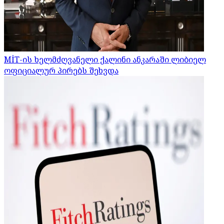
MİT-ის ხელმძღვანელი ქალინი ანკარაში ლიბიელ
ოფიციალურ პირებს შეხვდა