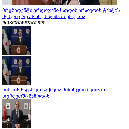
პრეზიდენტი ერდოღანი საუდის არაბეთის ტახტის
მემკვიდრე პრინც სალმანს ესაუბრა
ᲠᲔᲙᲝᲛᲔᲜᲓᲔᲑᲣᲚᲘ
სირიის საგარეო საქმეთა მინისტრი შეიბანი
თურქეთში ჩამოდის