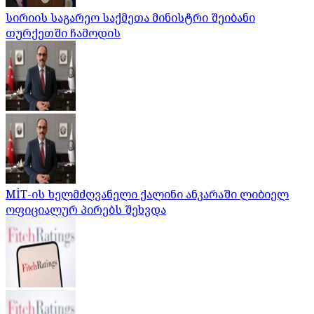
სირიის საგარეო საქმეთა მინისტრი შეიბანი
თურქეთში ჩამოდის
MİT-ის ხელმძღვანელი ქალინი ანკარაში ლიბიელ
ოფიციალურ პირებს შეხვდა