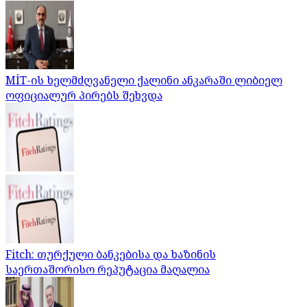
MİT-ის ხელმძღვანელი ქალინი ანკარაში ლიბიელ
ოფიციალურ პირებს შეხვდა
Fitch: თურქული ბანკებისა და ხაზინის
საერთაშორისო რეპუტაცია მაღალია