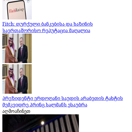
Fitch: თურქული ბანკებისა და ხაზინის
საერთაშორისო რეპუტაცია მაღალია
პრეზიდენტი ერდოღანი საუდის არაბეთის ტახტის
მემკვიდრე პრინც სალმანს ესაუბრა
აღმოაჩინეთ