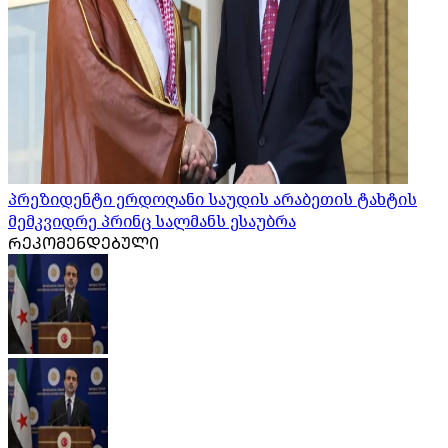
პრეზიდენტი ერდოღანი საუდის არაბეთის ტახტის
მემკვიდრე პრინც სალმანს ესაუბრა
ᲠᲔᲙᲝᲛᲔᲜᲓᲔᲑᲣᲚᲘ