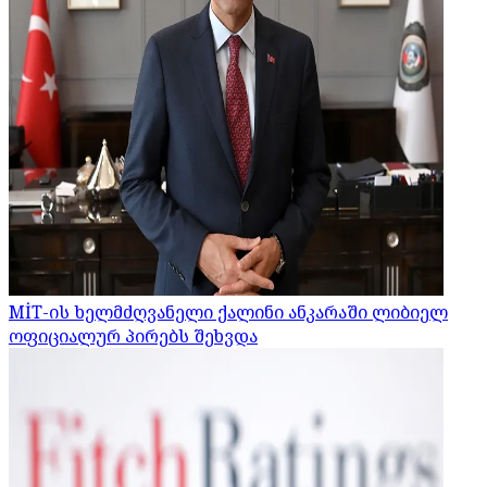
MİT-ის ხელმძღვანელი ქალინი ანკარაში ლიბიელ
ოფიციალურ პირებს შეხვდა