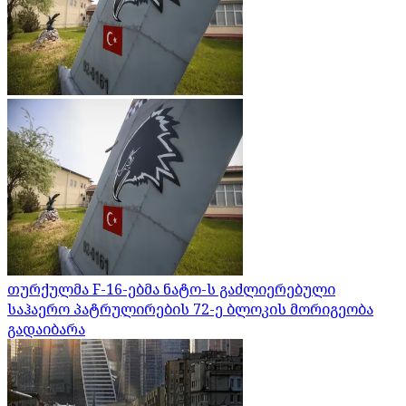
თურქულმა F-16-ებმა ნატო-ს გაძლიერებული
საჰაერო პატრულირების 72-ე ბლოკის მორიგეობა
გადაიბარა