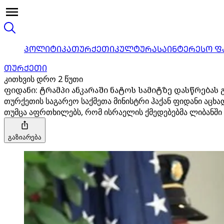
ᲞᲝᲚᲘᲢᲘᲙᲐ
ᲗᲣᲠᲥᲔᲗᲘ
ᲙᲣᲚᲢᲣᲠᲐ
ᲡᲐᲘᲜᲢᲔᲠᲔᲡᲝ Ფ
ᲗᲣᲠᲥᲔᲗᲘ
კითხვის დრო 2 წუთი
ფიდანი: ტრამპი ანკარაში ნატოს სამიტზე დასწრებას 
თურქეთის საგარეო საქმეთა მინისტრი ჰაქან ფიდანი აცხა
თუმცა აფრთხილებს, რომ ისრაელის ქმედებებმა ლიბანში 
გაზიარება