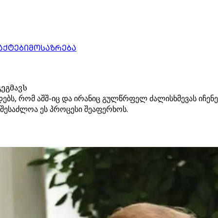
ᲐᲥᲢᲔᲑᲘ
ᲛᲝᲡᲐᲖᲠᲔᲑᲐ
გეგმავს
დებს, რომ აშშ-იც და ირანიც გულწრფელ ძალისხმევას იჩენ
შესაძლოა ეს პროცესი შეაფერხოს.