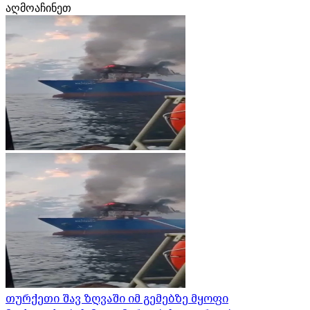
აღმოაჩინეთ
თურქეთი შავ ზღვაში იმ გემებზე მყოფი