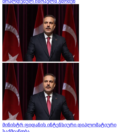
ბრალდებულ ისრაელს გმობენ
მინისტრ ფიდანის ინტენსიური დიპლომატიური
საქმიანობა