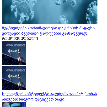
მეცნიერებმა კორონავირუსი და გრიპის მსგავსი
ვირუსები ბგერითი ტალღებით გაანადგურეს
ᲠᲔᲙᲝᲛᲔᲜᲓᲔᲑᲣᲚᲘ
ხელოვნური ინტელექტი ჰაკერებს უპირატესობას
ანიჭებს: როგორ დავიცვათ თავი?