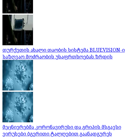
თურქეთის ახალი თაობის სისტემა BLUEVISION-ი
საზღვაო მოძრაობის უსაფრთხოებას ზრდის
მეცნიერებმა კორონავირუსი და გრიპის მსგავსი
ვირუსები ბგერითი ტალღებით გაანადგურეს