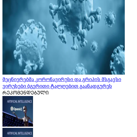
მეცნიერებმა კორონავირუსი და გრიპის მსგავსი
ვირუსები ბგერითი ტალღებით გაანადგურეს
ᲠᲔᲙᲝᲛᲔᲜᲓᲔᲑᲣᲚᲘ