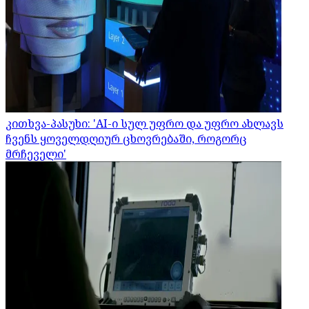
კითხვა-პასუხი: 'AI-ი სულ უფრო და უფრო ახლავს
ჩვენს ყოველდღიურ ცხოვრებაში, როგორც
მრჩეველი'