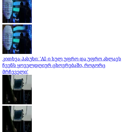
კითხვა-პასუხი: 'AI-ი სულ უფრო და უფრო ახლავს
ჩვენს ყოველდღიურ ცხოვრებაში, როგორც
მრჩეველი'