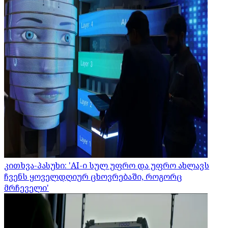
კითხვა-პასუხი: 'AI-ი სულ უფრო და უფრო ახლავს
ჩვენს ყოველდღიურ ცხოვრებაში, როგორც
მრჩეველი'