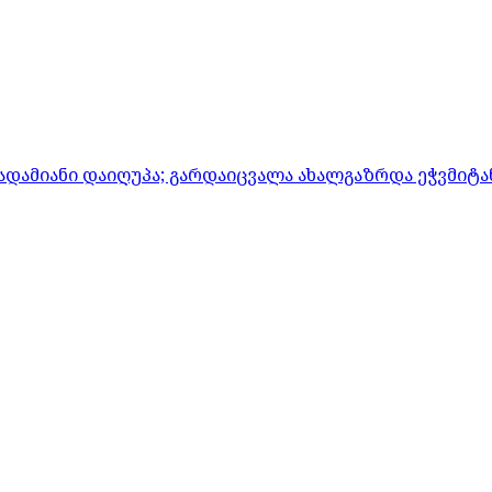
ადამიანი დაიღუპა; გარდაიცვალა ახალგაზრდა ეჭვმიტ