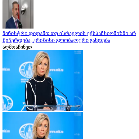
მინისტრი ფიდანი: თუ ისრაელის ექსპანსიონიზმი არ
შეჩერდება, კრიზისი გლობალური გახდება
აღმოაჩინეთ