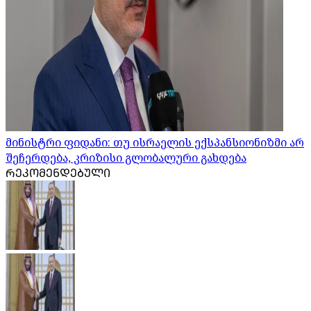
მინისტრი ფიდანი: თუ ისრაელის ექსპანსიონიზმი არ
შეჩერდება, კრიზისი გლობალური გახდება
ᲠᲔᲙᲝᲛᲔᲜᲓᲔᲑᲣᲚᲘ