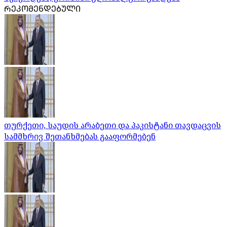
ᲠᲔᲙᲝᲛᲔᲜᲓᲔᲑᲣᲚᲘ
თურქეთი, საუდის არაბეთი და პაკისტანი თავდაცვის
სამმხრივ შეთანხმებას გააფორმებენ