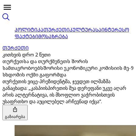
ᲞᲝᲚᲘᲢᲘᲙᲐ
ᲗᲣᲠᲥᲔᲗᲘ
ᲙᲣᲚᲢᲣᲠᲐ
ᲡᲐᲘᲜᲢᲔᲠᲔᲡᲝ
ᲤᲐᲥᲢᲔᲑᲘ
ᲛᲝᲡᲐᲖᲠᲔᲑᲐ
ᲗᲣᲠᲥᲔᲗᲘ
კითხვის დრო 2 წუთი
თურქეთსა და თურქმენეთს შორის
სამთავრობოებსშორისი ეკონომიკური კომისიის მე-9
სხდომის ოქმი გაფორმდა
თურქეთის ვიცე-პრეზიდენტმა, ჯევდეთ ილმაზმა
განაცხადა: „კასპიისპირეთის შუა დერეფანი უკვე აღარ
არის ალტერნატივა, ის მსოფლიო ვაჭრობისთვის
უსაფრთხო და აუცილებელ არჩევნად იქცა“.
გაზიარება