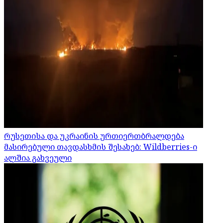
რუსეთისა და უკრაინის ურთიერთბრალდება
მასირებული თავდასხმის შესახებ: Wildberries-ი
ალშია გახვეული