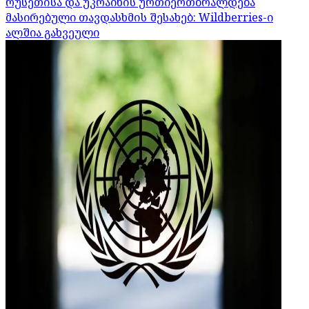
რუსეთისა და უკრაინის ურთიერთბრალდება
მასირებული თავდასხმის შესახებ: Wildberries-ი
ალშია გახვეული