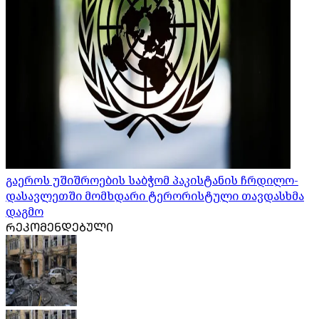
გაეროს უშიშროების საბჭომ პაკისტანის ჩრდილო-
დასავლეთში მომხდარი ტერორისტული თავდასხმა
დაგმო
ᲠᲔᲙᲝᲛᲔᲜᲓᲔᲑᲣᲚᲘ