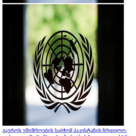
გაეროს უშიშროების საბჭომ პაკისტანის ჩრდილო-