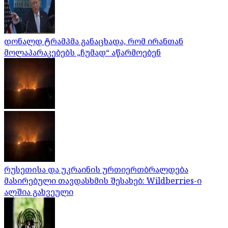
დონალდ ტრამპმა განაცხადა, რომ ირანთან
მოლაპარაკებებს „ჩუმად“ აწარმოებენ
რუსეთისა და უკრაინის ურთიერთბრალდება
მასირებული თავდასხმის შესახებ: Wildberries-ი
ალშია გახვეული