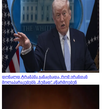
დონალდ ტრამპმა განაცხადა, რომ ირანთან
მოლაპარაკებებს „ჩუმად“ აწარმოებენ