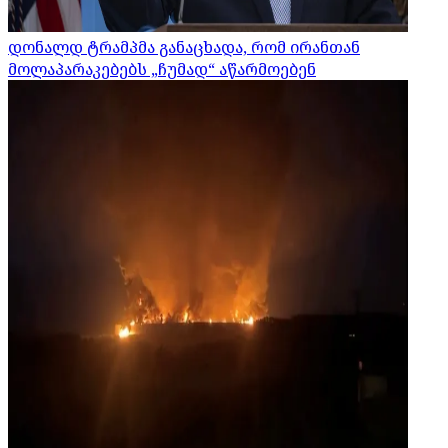
დონალდ ტრამპმა განაცხადა, რომ ირანთან
მოლაპარაკებებს „ჩუმად“ აწარმოებენ