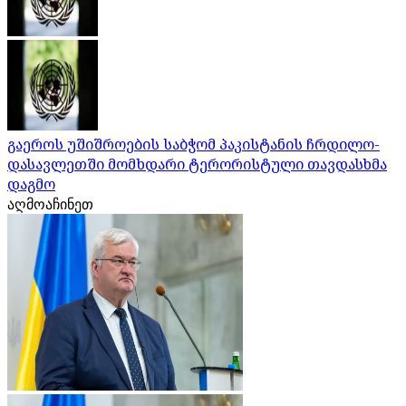
გაეროს უშიშროების საბჭომ პაკისტანის ჩრდილო-
დასავლეთში მომხდარი ტერორისტული თავდასხმა
დაგმო
აღმოაჩინეთ