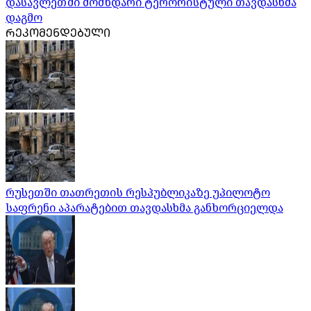
დასავლეთში მომხდარი ტერორისტული თავდასხმა
დაგმო
ᲠᲔᲙᲝᲛᲔᲜᲓᲔᲑᲣᲚᲘ
რუსეთში თათრეთის რესპუბლიკაზე უპილოტო
საფრენი აპარატებით თავდასხმა განხორციელდა