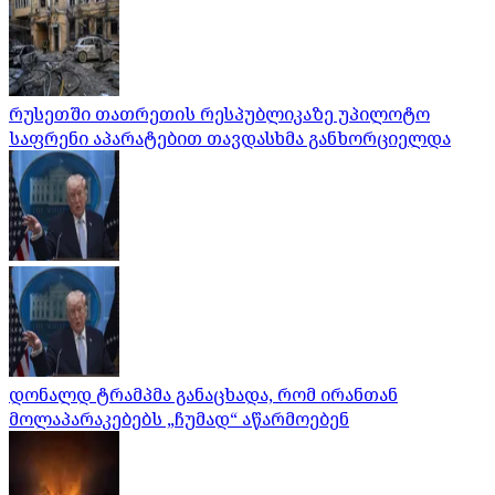
რუსეთში თათრეთის რესპუბლიკაზე უპილოტო
საფრენი აპარატებით თავდასხმა განხორციელდა
დონალდ ტრამპმა განაცხადა, რომ ირანთან
მოლაპარაკებებს „ჩუმად“ აწარმოებენ