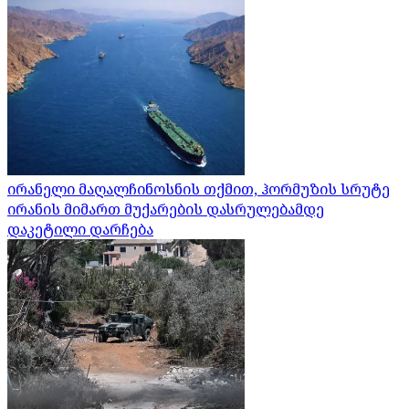
ირანელი მაღალჩინოსნის თქმით, ჰორმუზის სრუტე
ირანის მიმართ მუქარების დასრულებამდე
დაკეტილი დარჩება