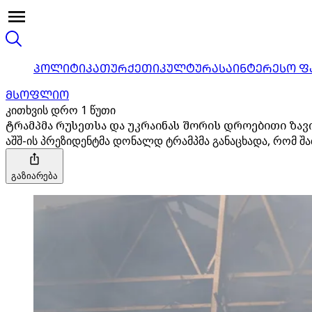
ᲞᲝᲚᲘᲢᲘᲙᲐ
ᲗᲣᲠᲥᲔᲗᲘ
ᲙᲣᲚᲢᲣᲠᲐ
ᲡᲐᲘᲜᲢᲔᲠᲔᲡᲝ Ფ
ᲛᲡᲝᲤᲚᲘᲝ
კითხვის დრო 1 წუთი
ტრამპმა რუსეთსა და უკრაინას შორის დროებითი ზავი
აშშ-ის პრეზიდენტმა დონალდ ტრამპმა განაცხადა, რომ შა
გაზიარება