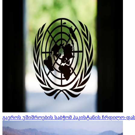
გაეროს უშიშროების საბჭომ პაკისტანის ჩრდილო-დ