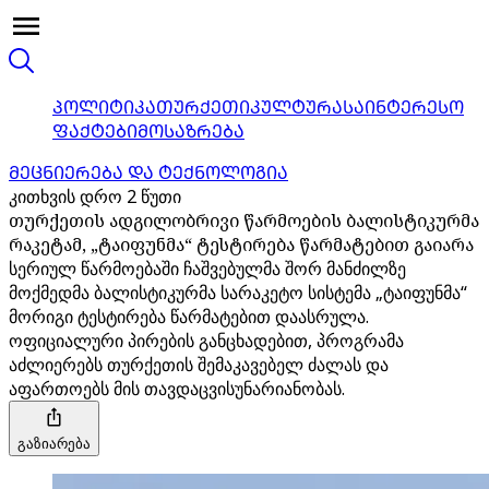
ᲞᲝᲚᲘᲢᲘᲙᲐ
ᲗᲣᲠᲥᲔᲗᲘ
ᲙᲣᲚᲢᲣᲠᲐ
ᲡᲐᲘᲜᲢᲔᲠᲔᲡᲝ
ᲤᲐᲥᲢᲔᲑᲘ
ᲛᲝᲡᲐᲖᲠᲔᲑᲐ
ᲛᲔᲪᲜᲘᲔᲠᲔᲑᲐ ᲓᲐ ᲢᲔᲥᲜᲝᲚᲝᲒᲘᲐ
კითხვის დრო 2 წუთი
თურქეთის ადგილობრივი წარმოების ბალისტიკურმა
რაკეტამ, „ტაიფუნმა“ ტესტირება წარმატებით გაიარა
სერიულ წარმოებაში ჩაშვებულმა შორ მანძილზე
მოქმედმა ბალისტიკურმა სარაკეტო სისტემა „ტაიფუნმა“
მორიგი ტესტირება წარმატებით დაასრულა.
ოფიციალური პირების განცხადებით, პროგრამა
აძლიერებს თურქეთის შემაკავებელ ძალას და
აფართოებს მის თავდაცვისუნარიანობას.
გაზიარება