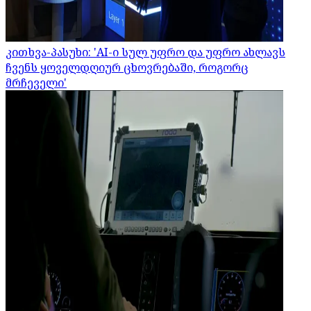
კითხვა-პასუხი: 'AI-ი სულ უფრო და უფრო ახლავს
ჩვენს ყოველდღიურ ცხოვრებაში, როგორც
მრჩეველი'