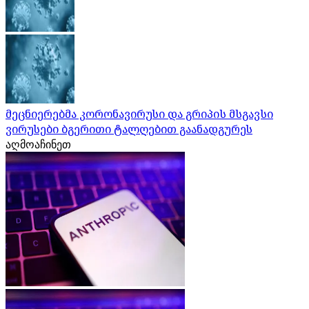
მეცნიერებმა კორონავირუსი და გრიპის მსგავსი
ვირუსები ბგერითი ტალღებით გაანადგურეს
აღმოაჩინეთ