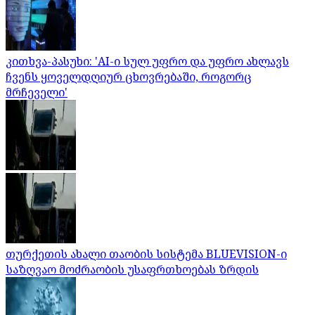
კითხვა-პასუხი: 'AI-ი სულ უფრო და უფრო ახლავს
ჩვენს ყოველდღიურ ცხოვრებაში, როგორც
მრჩეველი'
თურქეთის ახალი თაობის სისტემა BLUEVISION-ი
საზღვაო მოძრაობის უსაფრთხოებას ზრდის