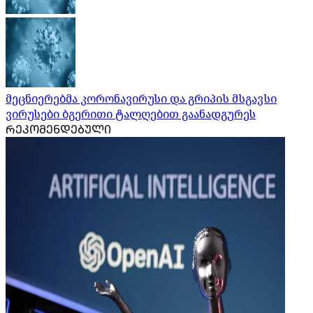
მეცნიერებმა კორონავირუსი და გრიპის მსგავსი
ვირუსები ბგერითი ტალღებით გაანადგურეს
ᲠᲔᲙᲝᲛᲔᲜᲓᲔᲑᲣᲚᲘ