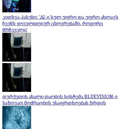
კითხვა-პასუხი: 'AI-ი სულ უფრო და უფრო ახლავს
ჩვენს ყოველდღიურ ცხოვრებაში, როგორც
მრჩეველი'
თურქეთის ახალი თაობის სისტემა BLUEVISION-ი
საზღვაო მოძრაობის უსაფრთხოებას ზრდის