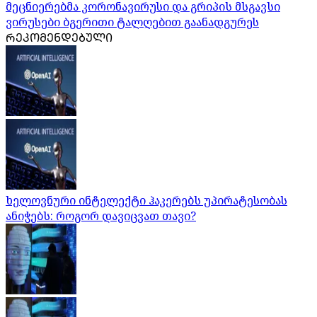
მეცნიერებმა კორონავირუსი და გრიპის მსგავსი
ვირუსები ბგერითი ტალღებით გაანადგურეს
ᲠᲔᲙᲝᲛᲔᲜᲓᲔᲑᲣᲚᲘ
ხელოვნური ინტელექტი ჰაკერებს უპირატესობას
ანიჭებს: როგორ დავიცვათ თავი?