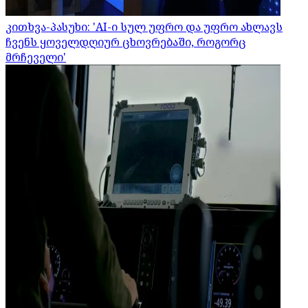
კითხვა-პასუხი: 'AI-ი სულ უფრო და უფრო ახლავს
ჩვენს ყოველდღიურ ცხოვრებაში, როგორც
მრჩეველი'