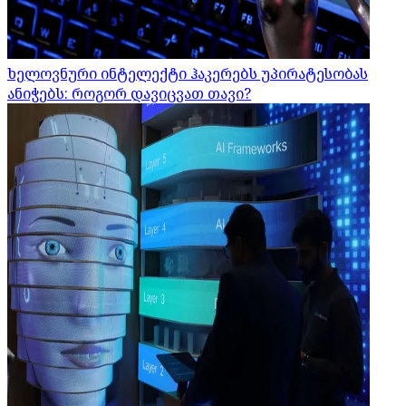
ხელოვნური ინტელექტი ჰაკერებს უპირატესობას
ანიჭებს: როგორ დავიცვათ თავი?