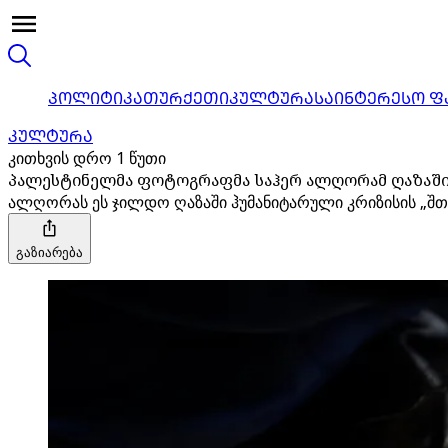
ᲞᲝᲚᲘᲢᲘᲙᲐ
ᲗᲣᲠᲥᲔᲗᲘ
ᲙᲣᲚᲢᲣᲠᲐ
ᲡᲐᲘᲜᲢᲔᲠᲔᲡᲝ Ფ
ᲙᲣᲚᲢᲣᲠᲐ
კითხვის დრო 1 წუთი
პალესტინელმა ფოტოგრაფმა საჰერ ალღორამ ღაზაში 
ალღორას ეს ჯილდო ღაზაში ჰუმანიტარული კრიზისის „შთა
გაზიარება