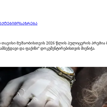
ᲐᲥᲢᲔᲑᲘ
ᲛᲝᲡᲐᲖᲠᲔᲑᲐ
თავისი მუშაობისთვის 2026 წლის პულიცერის პრემია 
მბეჭდავი და ფაქიზი“ დოკუმენტირებისთვის მიენიჭა.