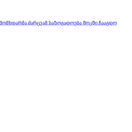
მომხდარმა ძარცვამ საზოგადოება შოკში ჩააგდო