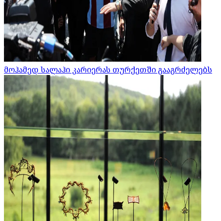
მოჰამედ სალაჰი კარიერას თურქეთში გააგრძელებს