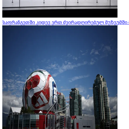
საფრანგეთში კიდევ ერთ ძვირადღირებულ მუზეუმში 