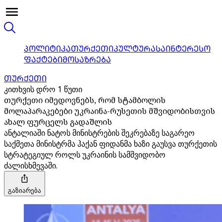
ᲞᲝᲚᲘᲢᲘᲙᲐ
ᲗᲣᲠᲥᲔᲗᲘ
ᲙᲣᲚᲢᲣᲠᲐ
ᲡᲐᲘᲜᲢᲔᲠᲔᲡᲝ
ᲤᲐᲥᲢᲔᲑᲘ
ᲛᲝᲡᲐᲖᲠᲔᲑᲐ
ᲗᲣᲠᲥᲔᲗᲘ
კითხვის დრო 1 წუთი
თურქეთი იმედოვნებს, რომ სტამბოლის
მოლაპარაკებები უკრაინა-რუსეთის მშვიდობისთვის
ახალ ფურცელს გადაშლის
ანტალიაში ნატოს მინისტრების შეკრებაზე საგარეო
საქმეთა მინისტრმა ჰაქან ფიდანმა ხაზი გაუსვა თურქეთის
სტრატეგიულ როლს უკრაინის სამშვიდობო
ძალისხმევაში.
გაზიარება