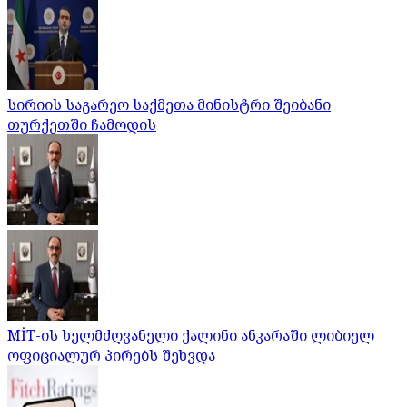
სირიის საგარეო საქმეთა მინისტრი შეიბანი
თურქეთში ჩამოდის
MİT-ის ხელმძღვანელი ქალინი ანკარაში ლიბიელ
ოფიციალურ პირებს შეხვდა