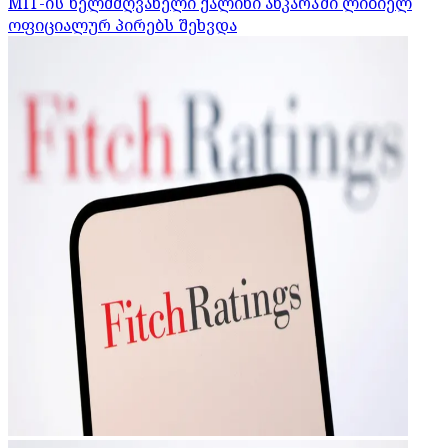
MİT-ის ხელმძღვანელი ქალინი ანკარაში ლიბიელ
ოფიციალურ პირებს შეხვდა