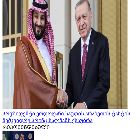
პრეზიდენტი ერდოღანი საუდის არაბეთის ტახტის
მემკვიდრე პრინც სალმანს ესაუბრა
ᲠᲔᲙᲝᲛᲔᲜᲓᲔᲑᲣᲚᲘ