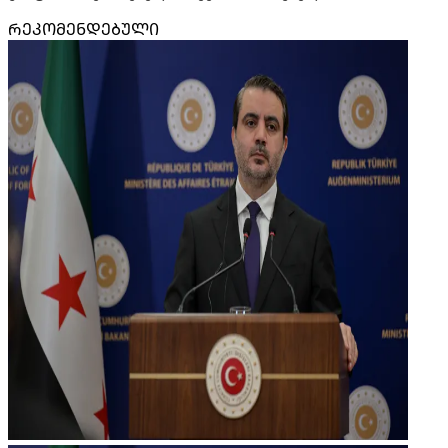
ᲠᲔᲙᲝᲛᲔᲜᲓᲔᲑᲣᲚᲘ