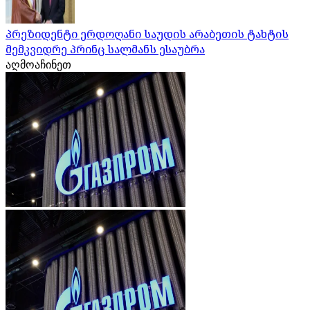
პრეზიდენტი ერდოღანი საუდის არაბეთის ტახტის
მემკვიდრე პრინც სალმანს ესაუბრა
აღმოაჩინეთ