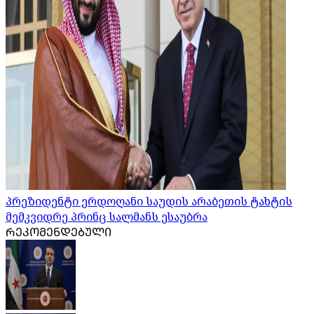
პრეზიდენტი ერდოღანი საუდის არაბეთის ტახტის
მემკვიდრე პრინც სალმანს ესაუბრა
ᲠᲔᲙᲝᲛᲔᲜᲓᲔᲑᲣᲚᲘ