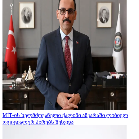
MİT-ის ხელმძღვანელი ქალინი ანკარაში ლიბიელ
ოფიციალურ პირებს შეხვდა