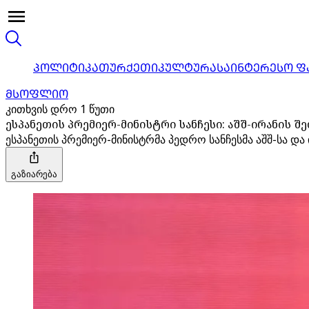
ᲞᲝᲚᲘᲢᲘᲙᲐ
ᲗᲣᲠᲥᲔᲗᲘ
ᲙᲣᲚᲢᲣᲠᲐ
ᲡᲐᲘᲜᲢᲔᲠᲔᲡᲝ Ფ
ᲛᲡᲝᲤᲚᲘᲝ
კითხვის დრო 1 წუთი
ესპანეთის პრემიერ-მინისტრი სანჩესი: აშშ-ირანის შე
ესპანეთის პრემიერ-მინისტრმა პედრო სანჩესმა აშშ-სა და
გაზიარება