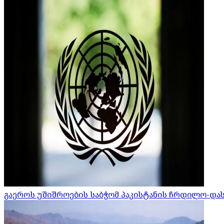
გაეროს უშიშროების საბჭომ პაკისტანის ჩრდილო-დ