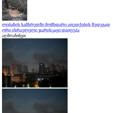
ლიბანის სამხრეთში მომხდარი აფეთქების შედეგად
ორი ისრაელელი ჯარისკაცი დაიღუპა
აღმოაჩინეთ