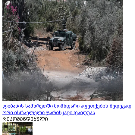
ლიბანის სამხრეთში მომხდარი აფეთქების შედეგად
ორი ისრაელელი ჯარისკაცი დაიღუპა
ᲠᲔᲙᲝᲛᲔᲜᲓᲔᲑᲣᲚᲘ