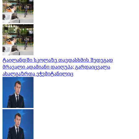
ტაილანდში სკოლაზე თავდასხმის შედეგად
მრავალი ადამიანი დაიღუპა; გარდაიცვალა
ახალგაზრდა ეჭვმიტანილიც