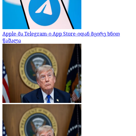
Apple-მა Telegram-ი App Store-იდან მცირე ხნით
წაშალა