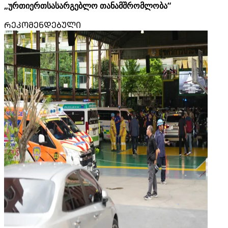
„ურთიერთსასარგებლო თანამშრომლობა“
ᲠᲔᲙᲝᲛᲔᲜᲓᲔᲑᲣᲚᲘ