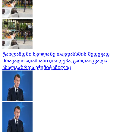
ტაილანდში სკოლაზე თავდასხმის შედეგად
მრავალი ადამიანი დაიღუპა; გარდაიცვალა
ახალგაზრდა ეჭვმიტანილიც