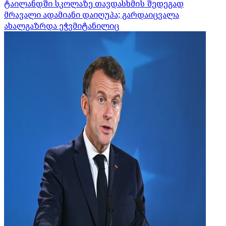
ტაილანდში სკოლაზე თავდასხმის შედეგად
მრავალი ადამიანი დაიღუპა; გარდაიცვალა
ახალგაზრდა ეჭვმიტანილიც