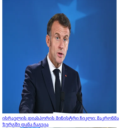
ისრაელის დიასპორის მინისტრი ჩიკლი: მაკრონმა
ზურგში დანა ჩაგვცა