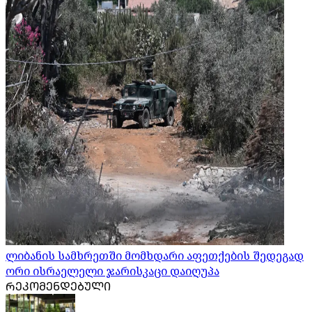
ლიბანის სამხრეთში მომხდარი აფეთქების შედეგად
ორი ისრაელელი ჯარისკაცი დაიღუპა
ᲠᲔᲙᲝᲛᲔᲜᲓᲔᲑᲣᲚᲘ