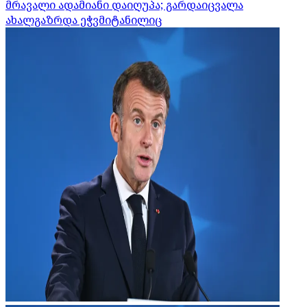
მრავალი ადამიანი დაიღუპა; გარდაიცვალა
ახალგაზრდა ეჭვმიტანილიც