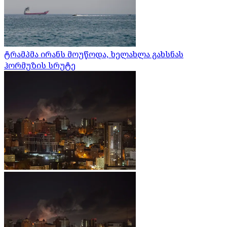
ტრამპმა ირანს მოუწოდა, ხელახლა გახსნას
ჰორმუზის სრუტე