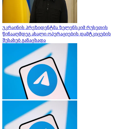
უკრაინის პრეზიდენტმა ზელენსკიმ რუსეთის
წინააღმდეგ ახალი ოპერაციების დამტკიცების
შესახებ განაცხადა