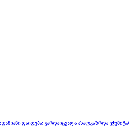
ადამიანი დაიღუპა; გარდაიცვალა ახალგაზრდა ეჭვმიტ