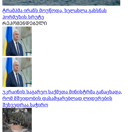
ტრამპმა ირანს მოუწოდა, ხელახლა გახსნას
ჰორმუზის სრუტე
ᲠᲔᲙᲝᲛᲔᲜᲓᲔᲑᲣᲚᲘ
უკრაინის საგარეო საქმეთა მინისტრმა განაცხადა,
რომ მშვიდობის დასამყარებლად ლიდერების
შეხვედრაა საჭირო