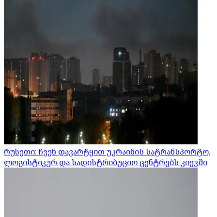
რუსეთი: ჩვენ დავარტყით უკრაინის სატრანსპორტო,
ლოგისტიკურ და სადისტრიბუციო ცენტრებს კიევში