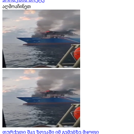
აღმოაჩინეთ
თურქეთი შავ ზღვაში იმ გემებზე მყოფი