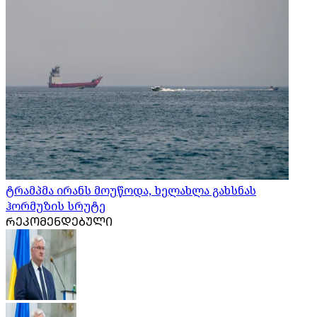
ტრამპმა ირანს მოუწოდა, ხელახლა გახსნას
ჰორმუზის სრუტე
ᲠᲔᲙᲝᲛᲔᲜᲓᲔᲑᲣᲚᲘ