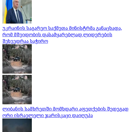
უკრაინის საგარეო საქმეთა მინისტრმა განაცხადა,
რომ მშვიდობის დასამყარებლად ლიდერების
შეხვედრაა საჭირო
ლიბანის სამხრეთში მომხდარი აფეთქების შედეგად
ორი ისრაელელი ჯარისკაცი დაიღუპა