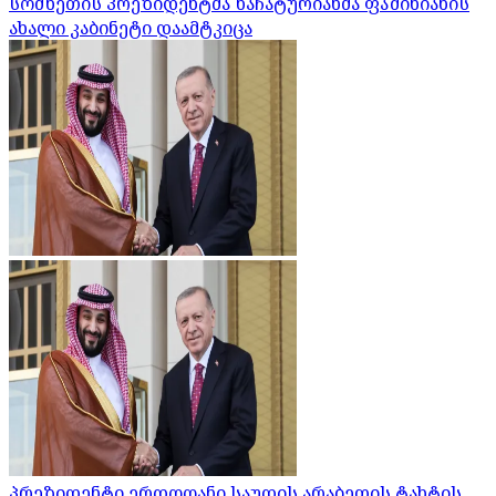
სომხეთის პრეზიდენტმა ხაჩატურიანმა ფაშინიანის
ახალი კაბინეტი დაამტკიცა
პრეზიდენტი ერდოღანი საუდის არაბეთის ტახტის