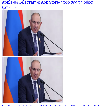
Apple-მა Telegram-ი App Store-იდან მცირე ხნით
წაშალა