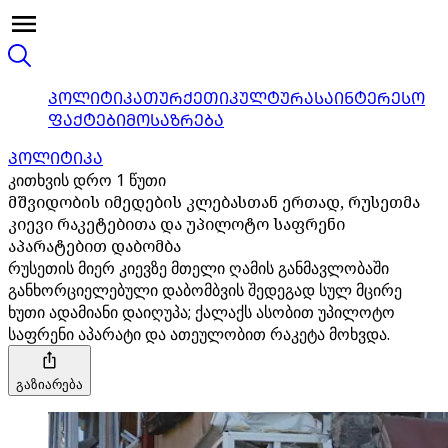
ᲞᲝᲚᲘᲢᲘᲙᲐ
ᲗᲣᲠᲥᲔᲗᲘ
ᲙᲣᲚᲢᲣᲠᲐ
ᲡᲐᲘᲜᲢᲔᲠᲔᲡᲝ
ᲤᲐᲥᲢᲔᲑᲘ
ᲛᲝᲡᲐᲖᲠᲔᲑᲐ
ᲞᲝᲚᲘᲢᲘᲙᲐ
კითხვის დრო 1 წუთი
მშვიდობის იმედების კლებასთან ერთად, რუსეთმა
კიევი რაკეტებითა და უპილოტო საფრენი
აპარატებით დაბომბა
რუსეთის მიერ კიევზე მთელი ღამის განმავლობაში
განხორციელებული დაბომბვის შედეგად სულ მცირე
ხუთი ადამიანი დაიღუპა; ქალაქს ასობით უპილოტო
საფრენი აპარატი და ათეულობით რაკეტა მოხვდა.
გაზიარება