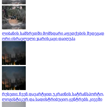
ლიბანის სამხრეთში მომხდარი აფეთქების შედეგად
ორი ისრაელელი ჯარისკაცი დაიღუპა
რუსეთი: ჩვენ დავარტყით უკრაინის სატრანსპორტო,
ლოგისტიკურ და სადისტრიბუციო ცენტრებს კიევში